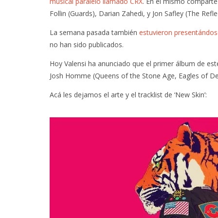
musical paralelo llamado CRX
. En el mismo comparte
Follin (Guards), Darian Zahedi, y Jon Safley (The Refle
La semana pasada también
estuvieron presentándos
no han sido publicados.
Hoy Valensi ha anunciado que el primer álbum de est
Josh Homme (Queens of the Stone Age, Eagles of Dea
Acá les dejamos el arte y el tracklist de ‘New Skin’: