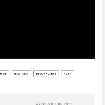
OMME
NEW SKIN
NICK VALENSI
ROCK
DANIELLE PONDER ANUNCI
NUEVO ÁLBUM Y ADELANT
‘SUN AND MOON’
6 AGOSTO, 2026
ARTÍCULO SIGUIENTE