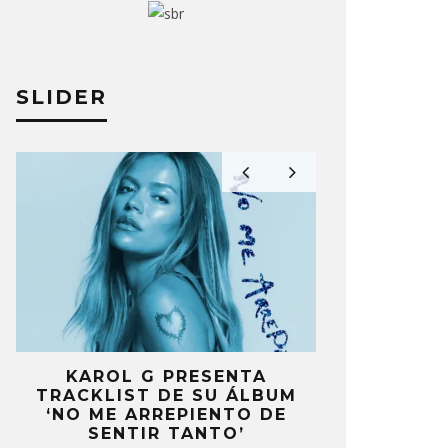
SLIDER
A
KAROL G PRESENTA
FANS DE
A
TRACKLIST DE SU ÁLBUM
MOLESTOS 
‘NO ME ARREPIENTO DE
CELEBRA
SENTIR TANTO’
ANIV