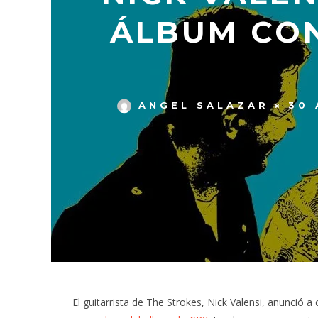
ÁLBUM CON
ANGEL SALAZAR
30 
El guitarrista de The Strokes, Nick Valensi, anunci