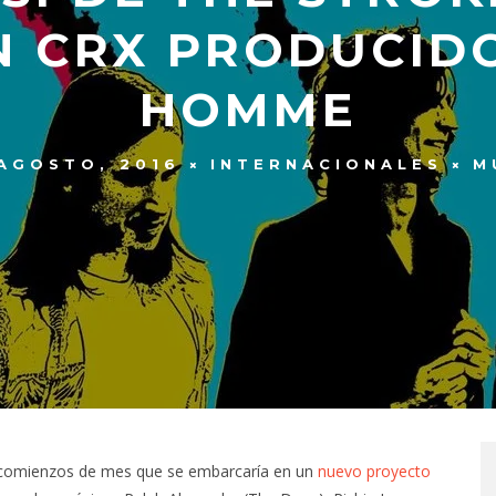
 CRX PRODUCID
HOMME
AGOSTO, 2016
INTERNACIONALES
M
ó a comienzos de mes que se embarcaría en un
nuevo proyecto