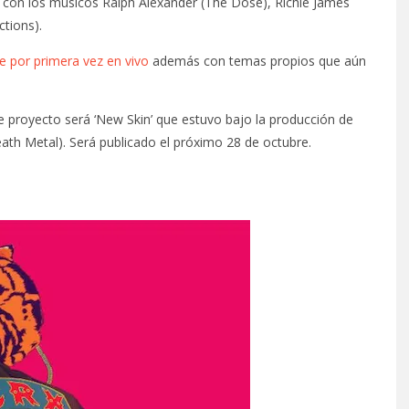
 con los músicos Ralph Alexander (The Dose), Richie James
ctions).
e por primera vez en vivo
además con temas propios que aún
e proyecto será ‘New Skin’ que estuvo bajo la producción de
th Metal). Será publicado el próximo 28 de octubre.