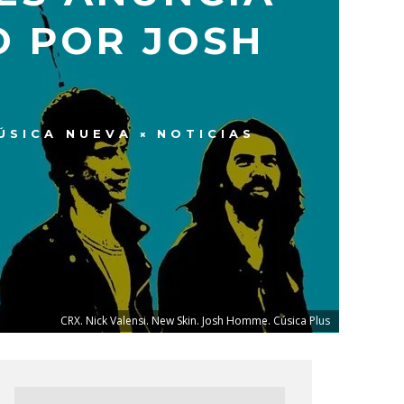
O POR JOSH
ÚSICA NUEVA
NOTICIAS
CRX. Nick Valensi. New Skin. Josh Homme. Cúsica Plus