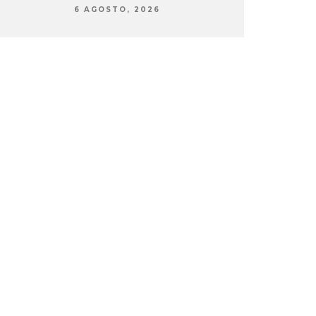
6 AGOSTO, 2026
6 AG