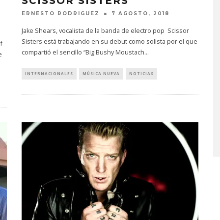
SCISSOR SISTERS
ERNESTO RODRIGUEZ
7 AGOSTO, 2018
Jake Shears, vocalista de la banda de electro pop Scissor
Sisters está trabajando en su debut como solista por el que
f
compartió el sencillo “Big Bushy Moustach
...
e
INTERNACIONALES
MÚSICA NUEVA
NOTICIAS
PROYECTARÁ
KAROL G PRESENTA
LMENTE EL
TRACKLIST DE SU ÁLBUM
‘2 BIG TO RIG’
‘NO ME ARREPIENTO DE
ÓN EN CARACAS
SENTIR TANTO’
STO, 2026
6 AGOSTO, 2026