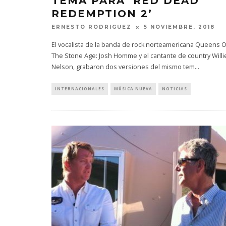
TEMA PARA ‘RED DEAD
REDEMPTION 2’
ERNESTO RODRIGUEZ
5 NOVIEMBRE, 2018
El vocalista de la banda de rock norteamericana Queens O
The Stone Age: Josh Homme y el cantante de country Willi
Nelson, grabaron dos versiones del mismo tem
...
INTERNACIONALES
MÚSICA NUEVA
NOTICIAS
EDGAR BAJO EL AGUA ABRE
GHOST 
UN NUEVO CAPÍTULO CON
GLOBA
‘CAMPO, PUERTA’
CONCIERTO 
CON FUNCI
6 AGOSTO, 2026
6 AGO