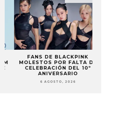
FANS DE BLACKPINK
BLIND CHA
MOLESTOS POR FALTA DE
CON DOB
CELEBRACIÓN DEL 10º
ANUNCI
ANIVERSARIO
‘PAI
6 AGOSTO, 2026
6 AG