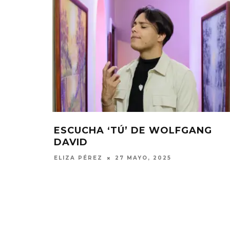
SINGLE
ESCUCHA ‘TÚ’ DE WOLFGANG
DAVID
ELIZA PÉREZ
27 MAYO, 2025
EDGAR BAJO
UN NUEVO 
‘CAMPO
6 AGO