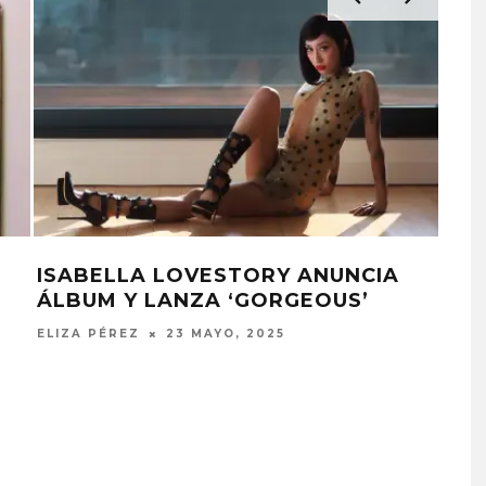
ISABELLA LOVESTORY ANUNCIA
LOR
ÁLBUM Y LANZA ‘GORGEOUS’
‘W
ELIZA PÉREZ
23 MAYO, 2025
ELIZ
 EL AGUA ABRE
GHOST PROYECTARÁ
CAPÍTULO CON
GLOBALMENTE EL
, PUERTA’
CONCIERTO ‘2 BIG TO RIG
CON FUNCIÓN EN CARACA
STO, 2026