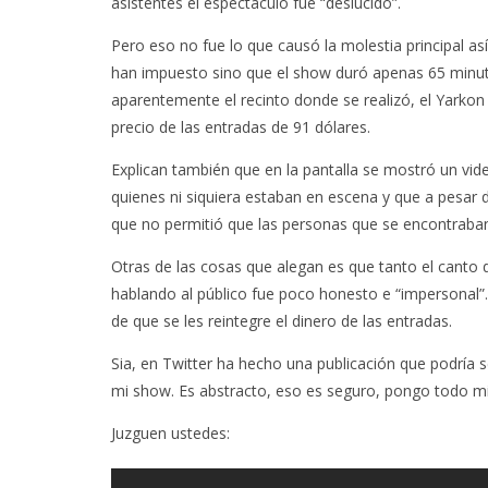
asistentes el espectáculo fue “deslucido”.
Pero eso no fue lo que causó la molestia principal a
han impuesto sino que el show duró apenas 65 minut
aparentemente el recinto donde se realizó, el Yarkon P
precio de las entradas de 91 dólares.
Explican también que en la pantalla se mostró un vide
quienes ni siquiera estaban en escena y que a pesar d
que no permitió que las personas que se encontraban e
Otras de las cosas que alegan es que tanto el canto d
hablando al público fue poco honesto e “impersonal”.
de que se les reintegre el dinero de las entradas.
Sia, en Twitter ha hecho una publicación que podría
mi show. Es abstracto, eso es seguro, pongo todo m
Juzguen ustedes: