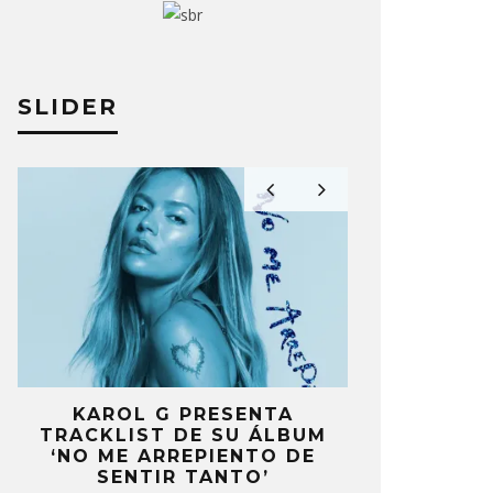
SLIDER
DE REGRESA CON EL SINGLE
YEULE LA
HAT WAS THAT’
‘EVANGELI
A PÉREZ
24 ABRIL, 2025
ELIZA PÉREZ
KAROL G PRESENTA
FANS DE
TRACKLIST DE SU ÁLBUM
MOLESTOS 
’
‘NO ME ARREPIENTO DE
CELEBRA
S
SENTIR TANTO’
ANIV