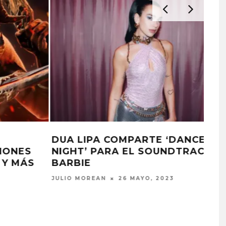
E
AESPA ESTRENA ‘HOLD ON TIGHT’
E
PARA EL SOUNDTRACK DE LA
PELÍCULA TETRIS
JULIO MOREAN
31 MARZO, 2023
PROYECTARÁ
KAROL G PRESENTA
LMENTE EL
TRACKLIST DE SU ÁLBUM
‘2 BIG TO RIG’
‘NO ME ARREPIENTO DE
ÓN EN CARACAS
SENTIR TANTO’