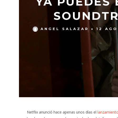
YA PUEDES
SOUNDTR
ANGEL SALAZAR
12 AGO
Netflix anunció hace apenas unos días el
lanzamiento