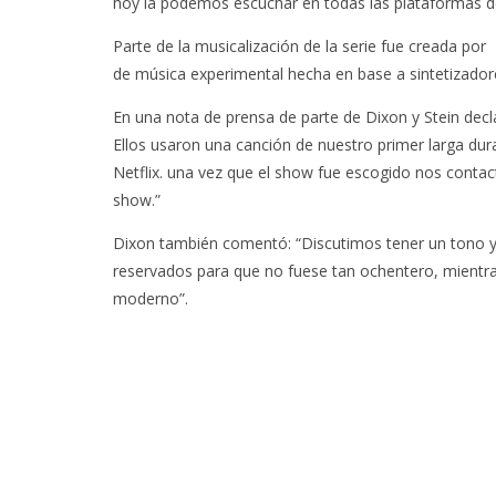
hoy la podemos escuchar en todas las plataformas d
Parte de la musicalización de la serie fue creada po
de música experimental hecha en base a sintetizadore
En una nota de prensa de parte de Dixon y Stein decl
Ellos usaron una canción de nuestro primer larga dura
Netflix. una vez que el show fue escogido nos contac
show.”
Dixon también comentó: “Discutimos tener un tono y 
reservados para que no fuese tan ochentero, mientra
moderno”.