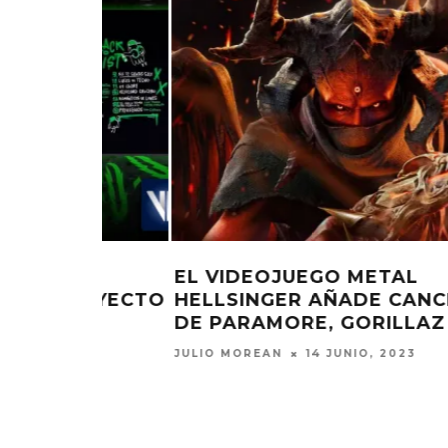
DUA LIPA COMPARTE ‘DANCE TH
IONES
NIGHT’ PARA EL SOUNDTRACK D
 Y MÁS
BARBIE
JULIO MOREAN
26 MAYO, 2023
EDGAR BAJO EL AGUA ABRE
GHOST 
UN NUEVO CAPÍTULO CON
GLOBA
‘CAMPO, PUERTA’
CONCIERTO 
CON FUNCI
6 AGOSTO, 2026