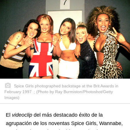
Spice Girls photographed backstage at the Brit Awards in
February 1997 .; (Photo by Ray Burmiston/Photoshot/Getty
Images)
El
videoclip
del más destacado éxito de la
agrupación de los noventas Spice Girls, Wannabe,