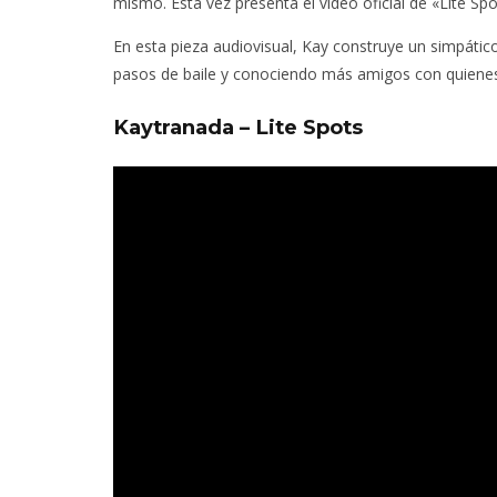
mismo. Esta vez presenta el vídeo oficial de «Lite Spo
En esta pieza audiovisual, Kay construye un simpático
pasos de baile y conociendo más amigos con quiene
Kaytranada – Lite Spots