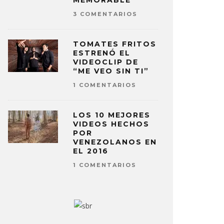
MEMORABLE
3 COMENTARIOS
TOMATES FRITOS
ESTRENÓ EL
VIDEOCLIP DE
“ME VEO SIN TI”
1 COMENTARIOS
LOS 10 MEJORES
VIDEOS HECHOS
POR
VENEZOLANOS EN
EL 2016
1 COMENTARIOS
YTRANADA Y AMINÉ ANUNCIAN
KAYTRANA
ALLES DE SU DISCO
SE JUNTA