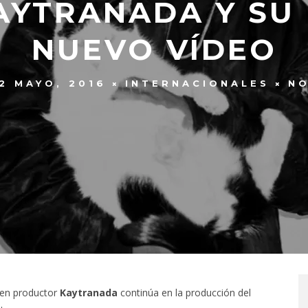
AYTRANADA Y SU
NUEVO VÍDEO
2 MAYO, 2016
INTERNACIONALES
NO
oven productor
Kaytranada
continúa en la producción del