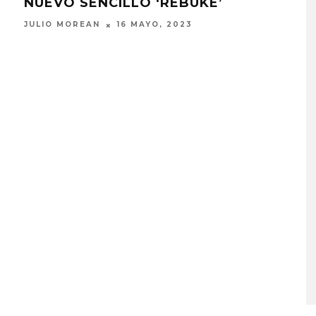
NUEVO SENCILLO ‘REBUKE’
‘KA
JULIO MOREAN
16 MAYO, 2023
JULI
KISS OF LIFE LANZA EL
SENCILLO ‘SWEAT’
4 AGOSTO, 2026