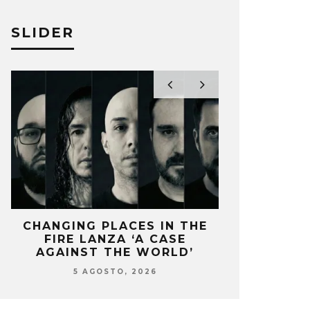
YTRAMINÉ’
FLAME’
O MOREAN
10 MAYO, 2023
ESTEFANÍA MA
SLIDER
CHANGING PLACES IN THE
OZUNA Y 
FIRE LANZA ‘A CASE
ENCIENDEN 
AGAINST THE WORLD’
‘
5 AGOSTO, 2026
5 AG