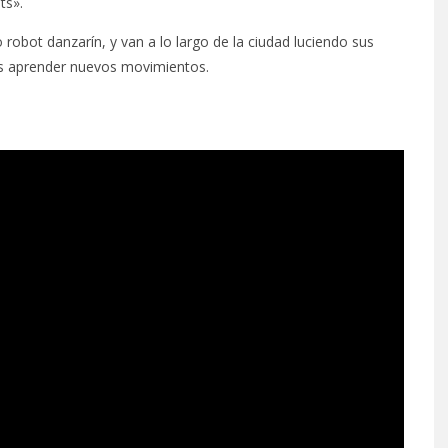
ts».
 robot danzarín, y van a lo largo de la ciudad luciendo sus
s aprender nuevos movimientos.