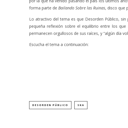
por la que ha venido pasando el país los últimos añ
forma parte de
Bailando Sobre las Ruinas
, disco que 
Lo atractivo del tema es que Desorden Público, sin 
pequeña reflexión sobre el equilibrio entre los q
permanecen orgullosos de sus raíces, y “algún día vol
Escucha el tema a continuación:
DESORDEN PÚBLICO
SKA