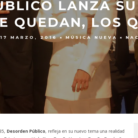
BLICO LANZA SU
SE QUEDAN, LOS Q
17 MARZO, 2016
MÚSICA NUEVA
NA
985,
Desorden Público
, refleja en su nuevo tema una realidad