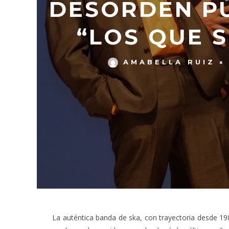
DESORDEN PÚ
“LOS QUE 
AMABELLA RUIZ
La auténtica banda de ska, con trayectoria desde 1