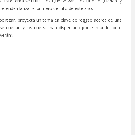
os. Este tema se titula “Los Que Se Van, Los Que Se Quedan” y
pretenden lanzar el primero de julio de este año.
politizar, proyecta un tema en clave de reggae acerca de una
ue se quedan y los que se han dispersado por el mundo, pero
verán”.