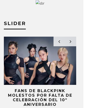
SLIDER
FANS DE BLACKPINK
BLIND CHA
MOLESTOS POR FALTA DE
CON DOB
CELEBRACIÓN DEL 10º
ANUNCI
ANIVERSARIO
‘PAI