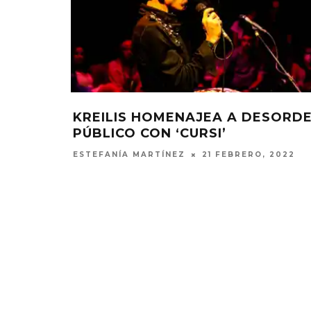
KREILIS HOMENAJEA A DESORD
A’, SU
PÚBLICO CON ‘CURSI’
OLITARIO
ESTEFANÍA MARTÍNEZ
21 FEBRERO, 2022
O, 2022