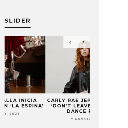
SLIDER
CARLY RAE JEPSEN PUBLICA
MONET IN B
’
‘DON’T LEAVE ME ON THE
FRAGILIDA
DANCE FLOOR’
CON 
7 AGOSTO, 2026
7 AG