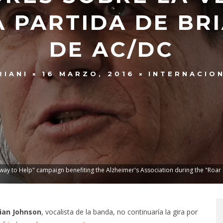
A PARTIDA DE BR
DE AC/DC
RIANI
16 MARZO, 2016
INTERNACIO
way to Help" campaign benefiting the Alzheimer's Association during the "Roar
ian Johnson
, vocalista de la banda, no continuaría la gira por