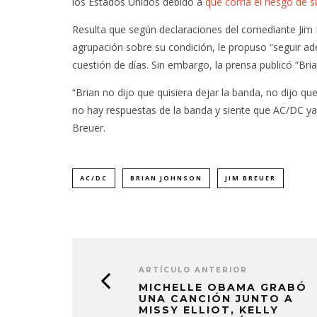
los Estados Unidos debido a
que corría el riesgo de 
Resulta que según declaraciones del comediante Jim
agrupación sobre su condición, le propuso “seguir a
cuestión de días. Sin embargo, la prensa publicó “Bria
“Brian no dijo que quisiera dejar la banda, no dijo
no hay respuestas de la banda y siente que AC/DC ya 
Breuer.
AC/DC
BRIAN JOHNSON
JIM BREUER
ARTÍCULO ANTERIOR
MICHELLE OBAMA GRABÓ
UNA CANCIÓN JUNTO A
MISSY ELLIOT, KELLY