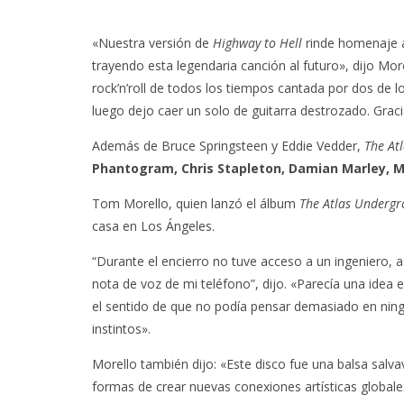
«Nuestra versión de
Highway to Hell
rinde homenaje a
trayendo esta legendaria canción al futuro», dijo Mo
rock’n’roll de todos los tiempos cantada por dos de l
luego dejo caer un solo de guitarra destrozado. Grac
Además de Bruce Springsteen y Eddie Vedder,
The At
Phantogram, Chris Stapleton, Damian Marley, 
Tom Morello, quien lanzó el álbum
The Atlas Underg
casa en Los Ángeles.
“Durante el encierro no tuve acceso a un ingeniero, as
nota de voz de mi teléfono”, dijo. «Parecía una idea
el sentido de que no podía pensar demasiado en ningun
instintos».
Morello también dijo: «Este disco fue una balsa salv
formas de crear nuevas conexiones artísticas globa