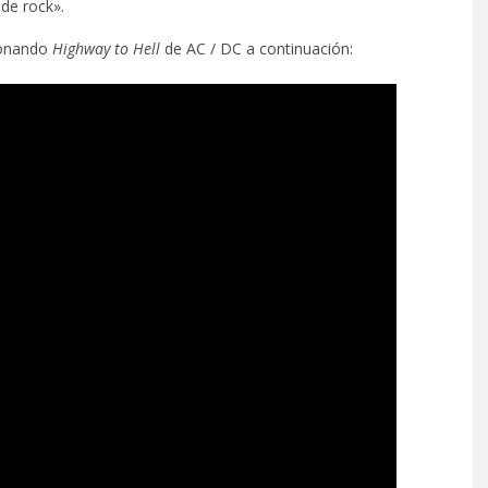
de rock».
sionando
Highway to Hell
de AC / DC a continuación: