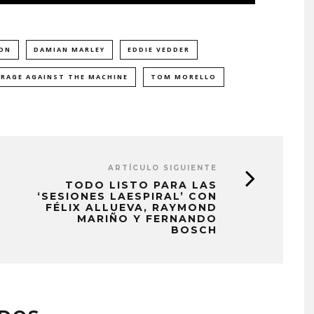
TON
DAMIAN MARLEY
EDDIE VEDDER
RAGE AGAINST THE MACHINE
TOM MORELLO
ARTÍCULO SIGUIENTE
TODO LISTO PARA LAS
‘SESIONES LAESPIRAL’ CON
FÉLIX ALLUEVA, RAYMOND
MARIÑO Y FERNANDO
BOSCH
PROYECTARÁ
KAROL G PRESENTA
LMENTE EL
TRACKLIST DE SU ÁLBUM
‘2 BIG TO RIG’
‘NO ME ARREPIENTO DE
ÓN EN CARACAS
SENTIR TANTO’