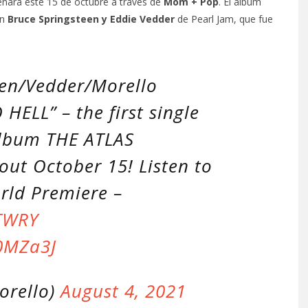
renará este 15 de octubre a través de
Mom + Pop
. El álbum
on
Bruce Springsteen y Eddie Vedder
de Pearl Jam, que fue
en/Vedder/Morello
ELL” – the first single
lbum THE ATLAS
t October 15! Listen to
ld Premiere –
TWRY
E0MZa3J
orello)
August 4, 2021