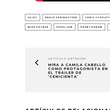
AC/DC
BRUCE SPRINGSTEEN
CHRIS STAPLE
MIKE POSNER
PEARL JAM
PHANTOGRAM
ARTÍCULO ANTERIOR
MIRA A CAMILA CABELLO
COMO PROTAGONISTA EN
EL TRÁILER DE
‘CENICIENTA’
EDGAR BAJO EL AGUA ABRE
GHOST 
UN NUEVO CAPÍTULO CON
GLOBA
‘CAMPO, PUERTA’
CONCIERTO 
CON FUNCI
6 AGOSTO, 2026