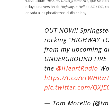
nuevo álbum
The Atlas Underground Fire
, que se est
incluye una versión de
Highway to Hell
de AC / DC, c
lanzada a las plataformas el día de hoy.
OUT NOW!! Springste
rocking “HIGHWAY TO H
from my upcoming a
UNDERGROUND FIRE ou
the
@iHeartRadio
Wor
https://t.co/eTWHRw
pic.twitter.com/QXJ
— Tom Morello (@tm