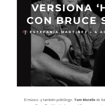
VERSIONA ‘
CON BRUCE 
ESTEFANÍA MARTÍNEZ
4 A
El músico -y también politólogo-
Tom Morello
de Ra