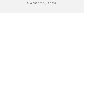
6 AGOSTO, 2026
6 AG