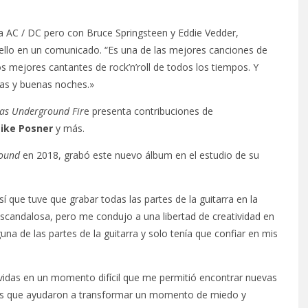
 AC / DC pero con Bruce Springsteen y Eddie Vedder,
rello en un comunicado. “Es una de las mejores canciones de
os mejores cantantes de rock’n’roll de todos los tiempos. Y
ias y buenas noches.»
las Underground Fir
e presenta contribuciones de
Mike Posner
y más.
round
en 2018, grabó este nuevo álbum en el estudio de su
í que tuve que grabar todas las partes de la guitarra en la
 escandalosa, pero me condujo a una libertad de creatividad en
a de las partes de la guitarra y solo tenía que confiar en mis
avidas en un momento difícil que me permitió encontrar nuevas
les que ayudaron a transformar un momento de miedo y