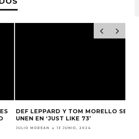
ADOS
STO, 2026
6 AGOSTO, 2026
S
DEF LEPPARD Y TOM MORELLO SE
UNEN EN ‘JUST LIKE 73’
JULIO MOREAN
13 JUNIO, 2024