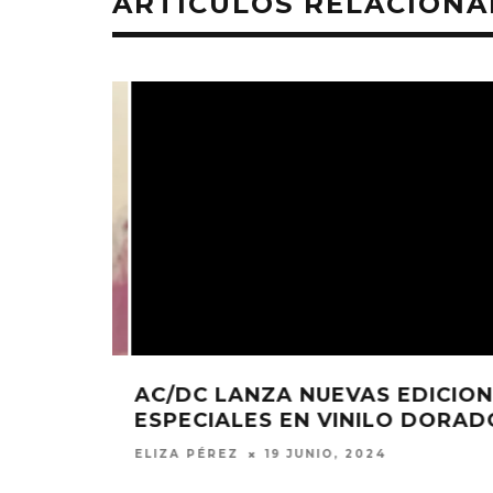
ARTÍCULOS RELACION
6 AGO
 TEMA
AC/DC LANZA NUEVAS EDICIONE
ESPECIALES EN VINILO DORADO
ELIZA PÉREZ
19 JUNIO, 2024