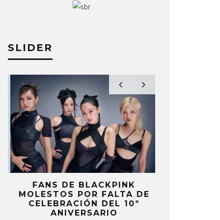
SLIDER
FANS DE BLACKPINK
BLIND CHA
MOLESTOS POR FALTA DE
CON DOB
CELEBRACIÓN DEL 10º
ANUNCI
ANIVERSARIO
‘PAI