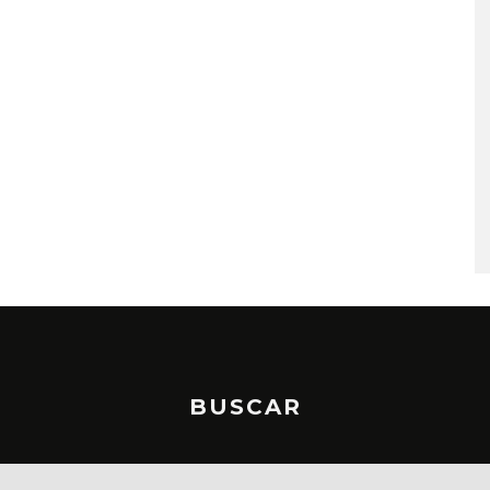
A COMPARTE
STRAY KIDS PUBLICA EL E
N LA CIUDAD’
‘THIS & THAT’
STO, 2026
7 AGOSTO, 2026
BUSCAR