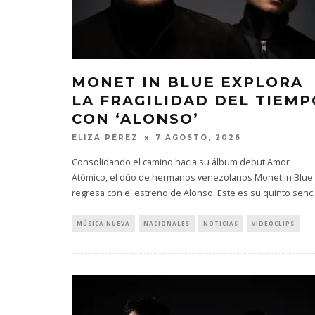
MONET IN BLUE EXPLORA
LA FRAGILIDAD DEL TIEMP
CON ‘ALONSO’
ELIZA PÉREZ
7 AGOSTO, 2026
Consolidando el camino hacia su álbum debut Amor
Atómico, el dúo de hermanos venezolanos Monet in Blue
regresa con el estreno de Alonso. Este es su quinto senc
.
MÚSICA NUEVA
NACIONALES
NOTICIAS
VIDEOCLIPS