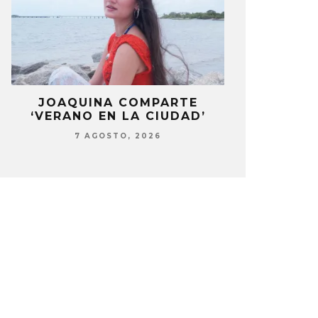
LA
JOAQUINA COMPARTE
STRAY KIDS
‘VERANO EN LA CIUDAD’
‘THI
7 AGOSTO, 2026
7 AG