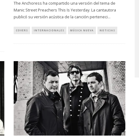
The Anchoress ha compartido una versión del tema de
Manic Street Preachers This Is Yesterday. La cantautora
publicó su versión acústica de la canción perteneci
...
COVERS
INTERNACIONALES
MÚSICA NUEVA
NOTICIAS
MONET IN BLUE EXPLORA 
FRAGILIDAD DEL TIEMPO
CON ‘ALONSO’
7 AGOSTO, 2026