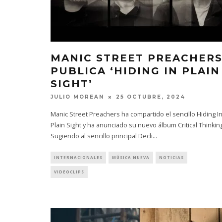
MANIC STREET PREACHER
PUBLICA ‘HIDING IN PLAIN
SIGHT’
JULIO MOREAN
25 OCTUBRE, 2024
Manic Street Preachers ha compartido el sencillo Hiding I
Plain Sight y ha anunciado su nuevo álbum Critical Thinkin
Sugiendo al sencillo principal Decli
...
INTERNACIONALES
MÚSICA NUEVA
NOTICIAS
VIDEOCLIPS