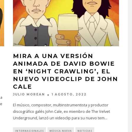
MIRA A UNA VERSIÓN
ANIMADA DE DAVID BOWIE
EN ‘NIGHT CRAWLING’, EL
NUEVO VIDEOCLIP DE JOHN
CALE
JULIO MOREAN
1 AGOSTO, 2022
ia
de
El músico, compositor, multiinstrumentista y productor
discográfico galés John Cale, ex miembro de The Velvet
Underground, lanzó un videoclip para su nuevo tem
...
INTERNACIONALES
MÚSICA NUEVA
NOTICIAS