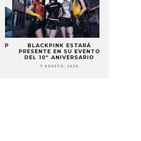
P
BLACKPINK ESTARÁ
DANIELA 
PRESENTE EN SU EVENTO
NUEVA ERA 
DEL 10º ANIVERSARIO
7 AG
7 AGOSTO, 2026