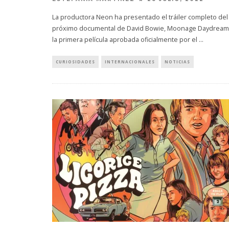
La productora Neon ha presentado el tráiler completo del
próximo documental de David Bowie, Moonage Daydream
la primera película aprobada oficialmente por el
...
CURIOSIDADES
INTERNACIONALES
NOTICIAS
MONET IN BLUE EXPLORA LA
JOAQUIN
FRAGILIDAD DEL TIEMPO
‘VERANO E
CON ‘ALONSO’
7 AGO
7 AGOSTO, 2026