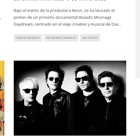
Bajo el manto de la productora Neon, se ha lanzado el
,
primer de un próximo documental titulado Moonage
Daydream, centrado en el viaje creativo y musical de Dav
...
CURIOSIDADES
INTERNACIONALES
NOTICIAS
A COMPARTE
STRAY KIDS PUBLICA EL E
N LA CIUDAD’
‘THIS & THAT’
STO, 2026
7 AGOSTO, 2026