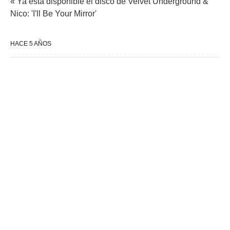
« Ya esta disponible el disco de Velvet Underground &
Nico: 'I'll Be Your Mirror'
HACE 5 AÑOS