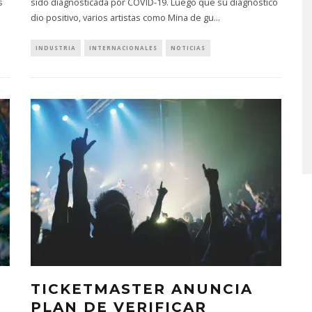
s
sido diagnosticada por COVID-19. Luego que su diagnóstico
dio positivo, varios artistas como Mina de gu
...
INDUSTRIA
INTERNACIONALES
NOTICIAS
A COMPARTE
STRAY KIDS PUBLICA EL E
N LA CIUDAD’
‘THIS & THAT’
STO, 2026
7 AGOSTO, 2026
TICKETMASTER ANUNCIA
PLAN DE VERIFICAR