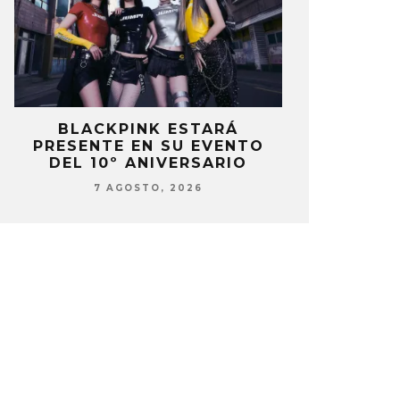
P
BLACKPINK ESTARÁ
DANIELA 
PRESENTE EN SU EVENTO
NUEVA ERA 
DEL 10º ANIVERSARIO
7 AG
7 AGOSTO, 2026