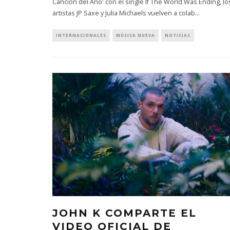
Canción del Año' con el single If The World Was Ending, lo
artistas JP Saxe y Julia Michaels vuelven a colab
...
INTERNACIONALES
MÚSICA NUEVA
NOTICIAS
MONET IN BLUE EXPLORA LA
JOAQUIN
FRAGILIDAD DEL TIEMPO
‘VERANO E
CON ‘ALONSO’
7 AGO
7 AGOSTO, 2026
JOHN K COMPARTE EL
VIDEO OFICIAL DE