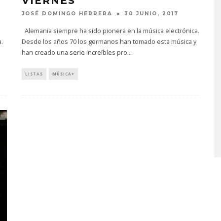
VIERNES
JOSÉ DOMINGO HERRERA
30 JUNIO, 2017
Alemania siempre ha sido pionera en la música electrónica.
.
Desde los años 70 los germanos han tomado esta música y
han creado una serie increíbles pro
...
LISTAS
MÚSICA+
BLIND CHANNEL REGRESA
CON DOBLE SINGLE Y
ANUNCIA EL ÁLBUM
‘PAINSTREAM’
6 AGOSTO, 2026