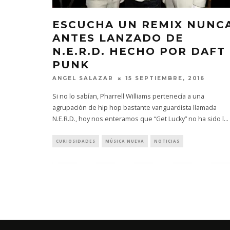
ESCUCHA UN REMIX NUNC
ANTES LANZADO DE
N.E.R.D. HECHO POR DAFT
PUNK
ANGEL SALAZAR
15 SEPTIEMBRE, 2016
Si no lo sabían, Pharrell Williams pertenecía a una
agrupación de hip hop bastante vanguardista llamada
N.E.R.D., hoy nos enteramos que “Get Lucky” no ha sido l
...
CURIOSIDADES
MÚSICA NUEVA
NOTICIAS