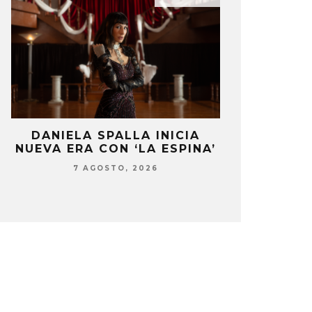
DANIELA SPALLA INICIA
RØZ LANZA
NUEVA ERA CON ‘LA ESPINA’
ESTÁ HAC
7 AGOSTO, 2026
7 AG