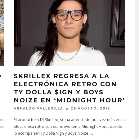
O
SKRILLEX REGRESA A LA
ELECTRÓNICA RETRO CON
TY DOLLA $IGN Y BOYS
NOIZE EN ‘MIDNIGHT HOUR’
ARNALDO VALLENILLA
29 AGOSTO, 2019
no
El productor y DJ Skrillex, se ha adentrado una vez más en la
nó
electrónica retro con su nuevo tema Midnight Hour, donde
lo acompañan Ty Dolla $ign y Boys Noize.
...