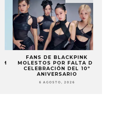
FANS DE BLACKPINK
BLIND CHA
MOLESTOS POR FALTA DE
CON DOB
CELEBRACIÓN DEL 10º
ANUNCI
ANIVERSARIO
‘PAI
6 AGOSTO, 2026
6 AG