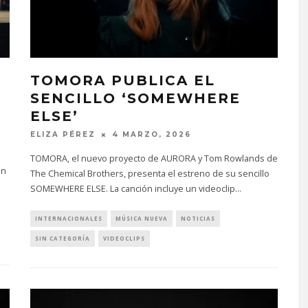
TOMORA PUBLICA EL
SENCILLO ‘SOMEWHERE
ELSE’
ELIZA PÉREZ
4 MARZO, 2026
TOMORA, el nuevo proyecto de AURORA y Tom Rowlands de
ón
The Chemical Brothers, presenta el estreno de su sencillo
SOMEWHERE ELSE. La canción incluye un videoclip
...
INTERNACIONALES
MÚSICA NUEVA
NOTICIAS
SIN CATEGORÍA
VIDEOCLIPS