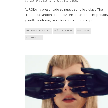
ELIZA PÉREZ
4 ABRIL, 2025
AURORA ha presentado su nuevo sencillo titulado The
Flood. Esta canción profundiza en temas de lucha persona
y conflicto interno, con letras que abordan el pe
...
INTERNACIONALES
MÚSICA NUEVA
NOTICIAS
VIDEOCLIPS
EDGAR BAJO EL AGUA ABRE
GHOST 
UN NUEVO CAPÍTULO CON
GLOBA
‘CAMPO, PUERTA’
CONCIERTO 
CON FUNCI
6 AGOSTO, 2026
6 AGO