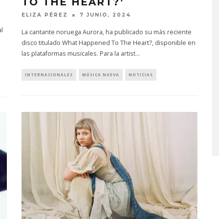
TO THE HEART?’
ELIZA PÉREZ
7 JUNIO, 2024
l
La cantante noruega Aurora, ha publicado su más reciente
disco titulado What Happened To The Heart?, disponible en
las plataformas musicales. Para la artist
...
INTERNACIONALES
MÚSICA NUEVA
NOTICIAS
PROYECTARÁ
KAROL G PRESENTA
LMENTE EL
TRACKLIST DE SU ÁLBUM
‘2 BIG TO RIG’
‘NO ME ARREPIENTO DE
ÓN EN CARACAS
SENTIR TANTO’
STO, 2026
6 AGOSTO, 2026