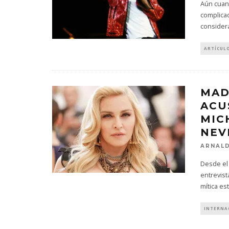
Aún cuand
complicad
consider
ARTÍCUL
MAD
ACU
MIC
NEV
ARNALD
Desde el
entrevist
mítica es
INTERNA