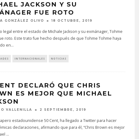
HAEL JACKSON Y SU
ÁNAGER FUE ROTO
A GONZÁLEZ OLIVO
18 OCTUBRE, 2019
o legal entre el estado de Michale Jackson y su exmánager, Tohme
ue roto. Este trato fue hecho después de que Tohme Tohme haya
do en
...
DADES
INTERNACIONALES
NOTICIAS
CENT DECLARÓ QUE CHRIS
WN ES MEJOR QUE MICHAEL
KSON
O VALLENILLA
2 SEPTIEMBRE, 2019
 rapero estadounidense 50 Cent, ha llegado a Twitter para hacer
micas declaraciones, afirmando que para él, “Chris Brown es mejor
ael
...