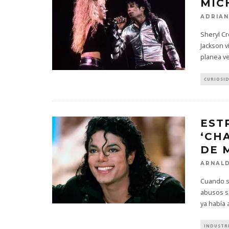
MIC
ADRIAN
Sheryl C
Jackson 
planea ve
CURIOSI
EST
‘CH
DE 
ARNALD
Cuando s
abusos s
ya había
INDUSTR