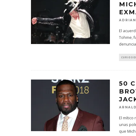
MIC
EXM
ADRIAN
El acuerd
Tohme, f
denuncia
CURIOSI
50 
BRO
JAC
ARNALD
El mítico
unas polé
que Mich