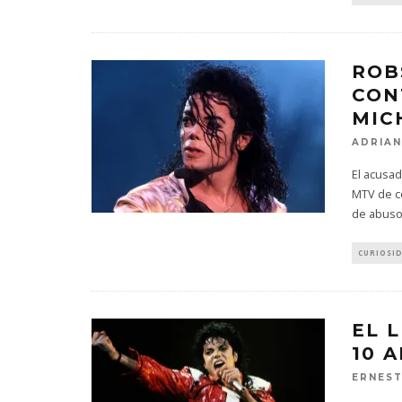
ROB
CON
MIC
ADRIAN
El acusad
MTV de c
de abuso
CURIOSI
EL 
10 
ERNES