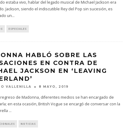
o estaba vivo, hablar del legado musical de Michael Jackson era
o. Jackson, siendo el indiscutible Rey del Pop sin sucesión, es
ado un
...
OS
ESPECIALES
ONNA HABLÓ SOBRE LAS
SACIONES EN CONTRA DE
HAEL JACKSON EN ‘LEAVING
ERLAND’
O VALLENILLA
8 MAYO, 2019
 regreso de Madonna, diferentes medios se han encargado de
arla; en esta ocasión, British Vogue se encargó de conversar con la
trella
...
CIONALES
NOTICIAS