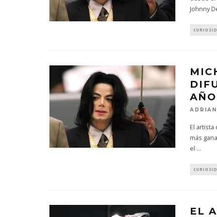
Johnny D
CURIOSI
MIC
DIF
AÑO
ADRIAN
El artista
más gana
el
...
CURIOSI
EL 