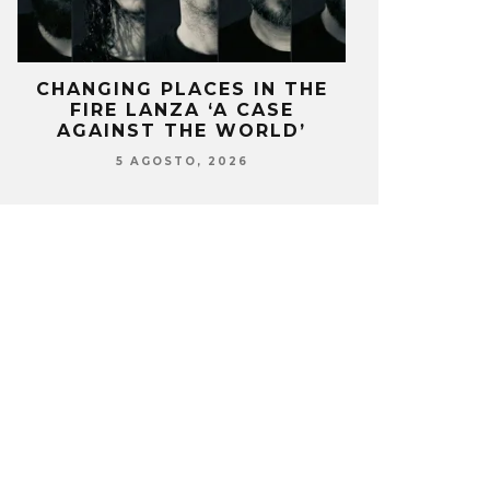
ACES IN THE
OZUNA Y OMAR COURTZ
A ‘A CASE
ENCIENDEN EL VERANO CON
HE WORLD’
‘ZIZI’
O, 2026
5 AGOSTO, 2026