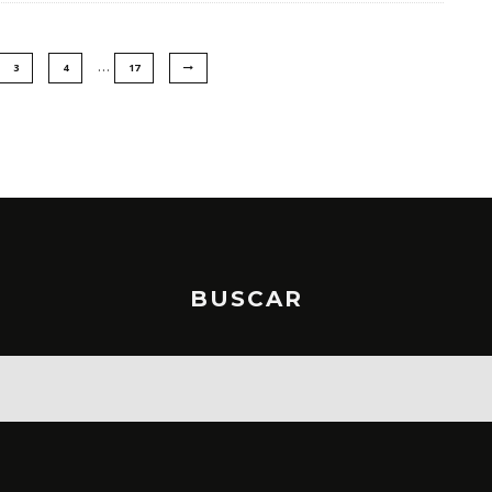
…
3
4
17
BUSCAR