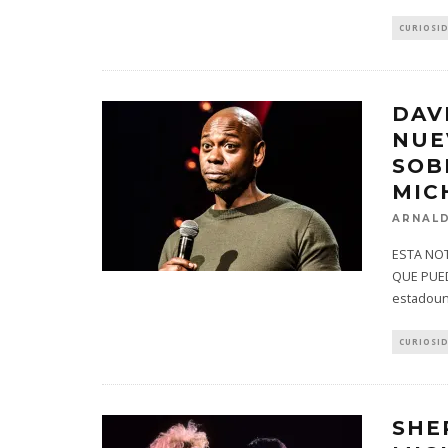
CURIOSI
DAV
NUE
SOB
MIC
ARNALD
ESTA NOT
QUE PUED
estadou
CURIOSI
SHE