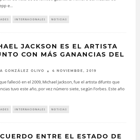
epp e
...
DADES
INTERNACIONALES
NOTICIAS
HAEL JACKSON ES EL ARTISTA
UNTO CON MÁS GANANCIAS DEL
A GONZÁLEZ OLIVO
4 NOVIEMBRE, 2019
 que falleció en el 2009, Michael Jackson, fue el artista difunto que
ncias tuvo este año, por vez número siete, según Forbes. Este año
DADES
INTERNACIONALES
NOTICIAS
ACUERDO ENTRE EL ESTADO DE