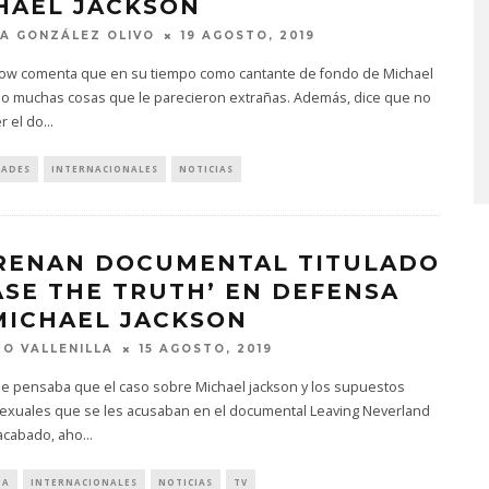
HAEL JACKSON
A GONZÁLEZ OLIVO
19 AGOSTO, 2019
row comenta que en su tiempo como cantante de fondo de Michael
KISS OF LIFE LANZA EL
CHANGING PL
vio muchas cosas que le parecieron extrañas. Además, dice que no
SENCILLO ‘SWEAT’
FIRE LANZ
r el do
...
AGAINST T
4 AGOSTO, 2026
5 AGOST
DADES
INTERNACIONALES
NOTICIAS
RENAN DOCUMENTAL TITULADO
ASE THE TRUTH’ EN DEFENSA
MICHAEL JACKSON
O VALLENILLA
15 AGOSTO, 2019
e pensaba que el caso sobre Michael jackson y los supuestos
exuales que se les acusaban en el documental Leaving Neverland
 acabado, aho
...
IA
INTERNACIONALES
NOTICIAS
TV