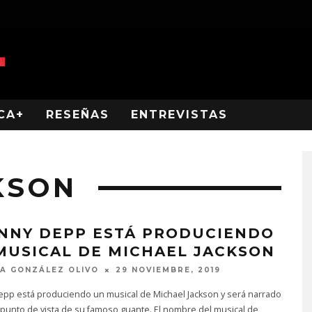
CA+
RESEÑAS
ENTREVISTAS
KSON
NNY DEPP ESTÁ PRODUCIENDO
MUSICAL DE MICHAEL JACKSON
A GONZÁLEZ OLIVO
29 NOVIEMBRE, 2019
epp está produciendo un musical de Michael Jackson y será narrado
punto de vista de su famoso guante. El nombre del musical de