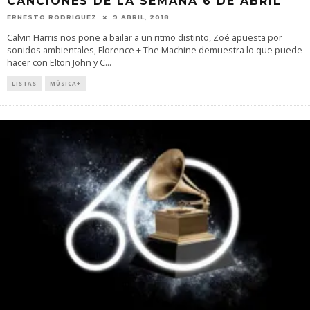
CANCIONES DE LA SEMANA 6 DE ABRIL
ERNESTO RODRIGUEZ
9 ABRIL, 2018
Calvin Harris nos pone a bailar a un ritmo distinto, Zoé apuesta por
sonidos ambientales, Florence + The Machine demuestra lo que puede
hacer con Elton John y C
...
LISTAS
MÚSICA+