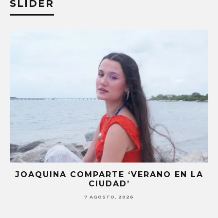
SLIDER
 COMPARTE ‘VERANO EN LA
DANIELA SPA
CIUDAD’
CON
7 AGOSTO, 2026
7