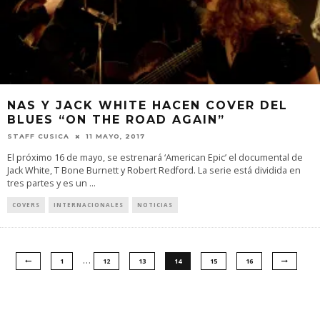
NAS Y JACK WHITE HACEN COVER DEL
BLUES “ON THE ROAD AGAIN”
STAFF CUSICA
11 MAYO, 2017
El próximo 16 de mayo, se estrenará ‘American Epic’ el documental de
Jack White, T Bone Burnett y Robert Redford. La serie está dividida en
tres partes y es un
...
COVERS
INTERNACIONALES
NOTICIAS
…
1
12
13
14
15
16