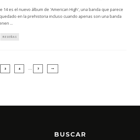
cle 14 es el nuevo álbum de 'American High', una banda que parece
quedado en la prehistoria incluso cuando apenas son una banda
ienen
...
RESEÑAS
…
3
4
7
BUSCAR