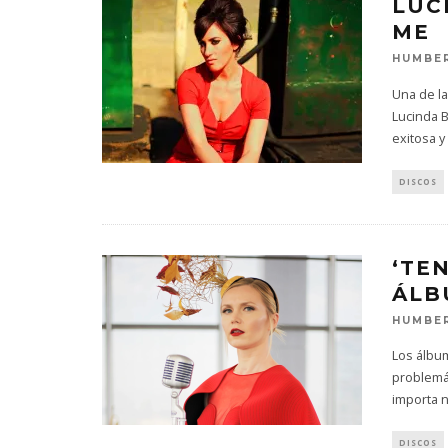
LUC
ME
HUMBER
Una de l
Lucinda B
exitosa y
DISCOS
‘TE
ÁLB
HUMBER
Los álbum
problemát
importa n
DISCOS