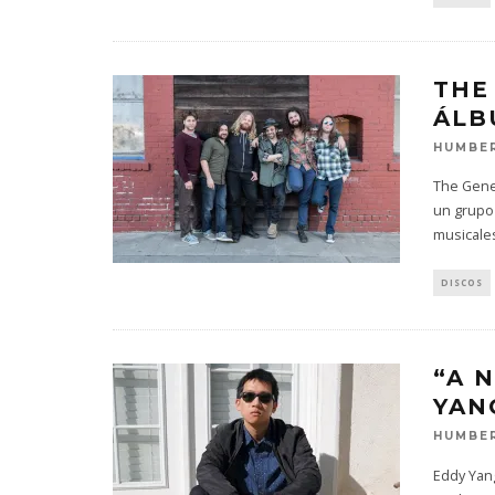
THE
ÁLB
HUMBER
The Gene
un grupo
musicales
DISCOS
“A 
YAN
HUMBER
Eddy Yan