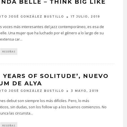
INDA BELLE – THINK BIG LIKE
TO JOSÉ GONZÁLEZ BUSTILLO
17 JULIO, 2019
as voces más interesantes del jazz contemporáneo, es esa de
elle. Una mujer que ha luchado por el género a lo largo de su
 extensa car
...
RESEÑAS
N YEARS OF SOLITUDE’, NUEVO
UM DE ALYA
TO JOSÉ GONZÁLEZ BUSTILLO
3 MAYO, 2019
es debut son siempre los más difíciles. Pero, lo más
icos, sin dudas, son los follow up a los buenos comienzos. No
unca las circunsta
...
RESEÑAS