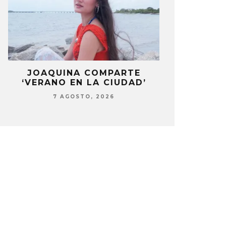
LA
JOAQUINA COMPARTE
STRAY KIDS
‘VERANO EN LA CIUDAD’
‘THI
7 AGOSTO, 2026
7 AG