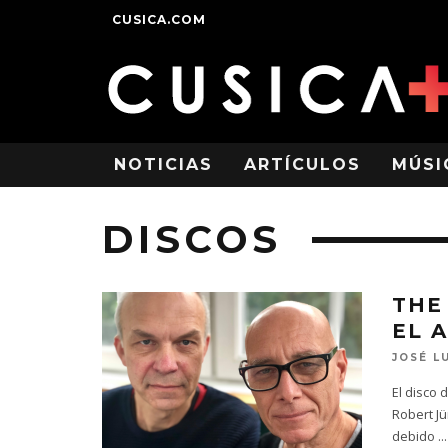
CUSICA.COM
NOTICIAS
ARTÍCULOS
MÚSI
DISCOS
THE
EL 
JOSÉ L
El disco 
Robert Jü
debido
...