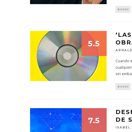
DISCOS
‘LAS
5.5
OBR
ARNALD
Cuando e
cualquier
sin embar
DISCOS
DES
7.5
DE 
ISABEL