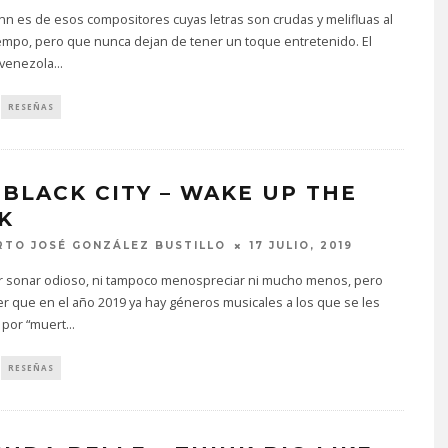
n es de esos compositores cuyas letras son crudas y melifluas al
empo, pero que nunca dejan de tener un toque entretenido. El
 venezola
...
RESEÑAS
 BLACK CITY – WAKE UP THE
K
TO JOSÉ GONZÁLEZ BUSTILLO
17 JULIO, 2019
r sonar odioso, ni tampoco menospreciar ni mucho menos, pero
r que en el año 2019 ya hay géneros musicales a los que se les
 por “muert
...
RESEÑAS