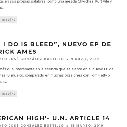
ta, en sus propias palabras, como una mezcla Chvrches, Kurt Vile y
ut
...
RESEÑAS
L I DO IS BLEED”, NUEVO EP DE
RICK AMES
TO JOSÉ GONZÁLEZ BUSTILLO
9 ABRIL, 2019
más que interesante en la esencia que se siente en el nuevo EP de
Ames. El músico, comparado en muchas ocasiones con Tom Petty o
, r
...
RESEÑAS
RICAN HIGH’- U.N. ARTICLE 14
TO JOSÉ GONZÁLEZ BUSTILLO
13 MARZO, 2019