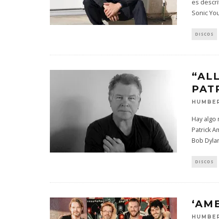
es descri
Sonic Yo
DISCOS
“AL
PAT
HUMBER
Hay algo 
Patrick 
Bob Dylan
DISCOS
‘AME
HUMBER