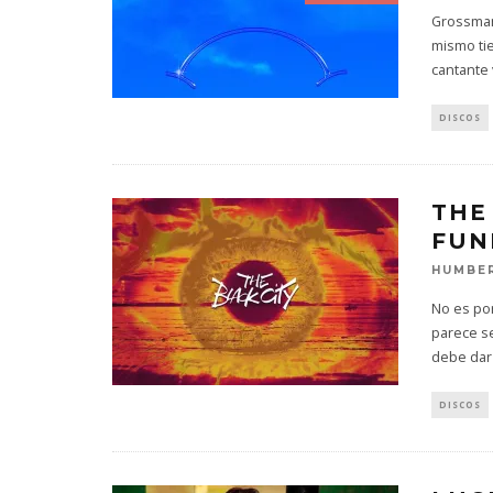
Grossman
mismo ti
cantante
DISCOS
THE
FUN
HUMBER
No es po
parece se
debe dar
DISCOS