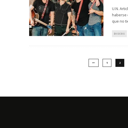
U.N. Arti
haberse 
que no t
DISCOS
1
2