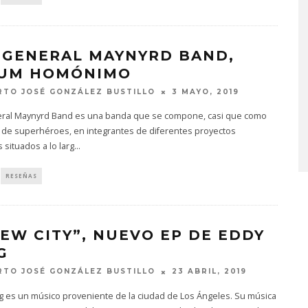
 GENERAL MAYNYRD BAND,
UM HOMÓNIMO
TO JOSÉ GONZÁLEZ BUSTILLO
3 MAYO, 2019
MONET IN BLUE EXPLORA 
FRAGILIDAD DEL TIEMPO
ral Maynyrd Band es una banda que se compone, casi que como
CON ‘ALONSO’
 de superhéroes, en integrantes de diferentes proyectos
 situados a lo larg
...
7 AGOSTO, 2026
RESEÑAS
NEW CITY”, NUEVO EP DE EDDY
G
TO JOSÉ GONZÁLEZ BUSTILLO
23 ABRIL, 2019
g es un músico proveniente de la ciudad de Los Ángeles. Su música