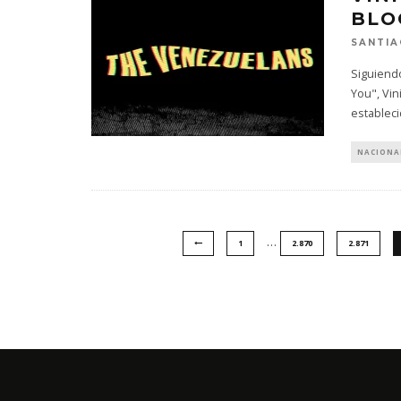
BLO
SANTIA
Siguiendo
You", Vin
establec
NACIONA
…
1
2.870
2.871