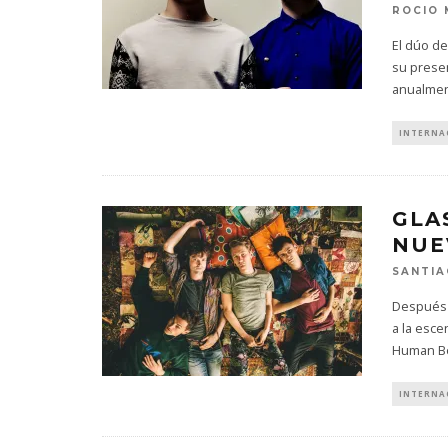
ROCIO
El dúo de
su presen
anualme
INTERNA
GLA
NUE
SANTIA
Después 
a la esce
Human Bei
INTERNA