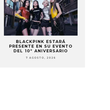
BLACKPINK ESTARÁ
DANIELA 
PRESENTE EN SU EVENTO
NUEVA ERA 
DEL 10º ANIVERSARIO
7 AG
7 AGOSTO, 2026