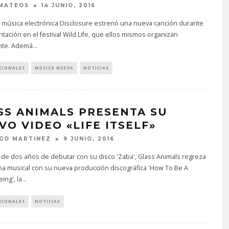
 MATEOS
14 JUNIO, 2016
 música electrónica Disclosure estrenó una nueva canción durante
tación en el festival Wild Life, que ellos mismos organizan
nte. Ademá
...
CIONALES
MÚSICA NUEVA
NOTICIAS
SS ANIMALS PRESENTA SU
VO VIDEO «LIFE ITSELF»
GO MARTINEZ
9 JUNIO, 2016
de dos años de debutar con su disco 'Zaba', Glass Animals regreza
na musical con su nueva producción discográfica 'How To Be A
ng', la
...
CIONALES
NOTICIAS