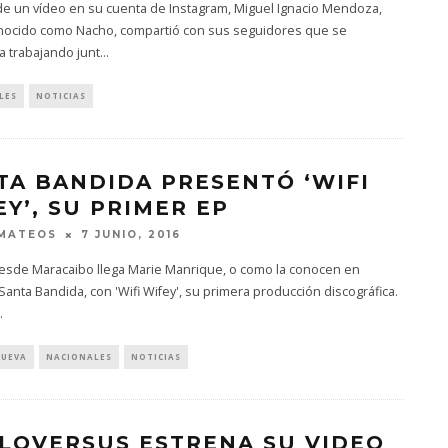
de un vídeo en su cuenta de Instagram, Miguel Ignacio Mendoza,
nocido como Nacho, compartió con sus seguidores que se
a trabajando junt
...
LES
NOTICIAS
TA BANDIDA PRESENTÓ ‘WIFI
EY’, SU PRIMER EP
 MATEOS
7 JUNIO, 2016
desde Maracaibo llega Marie Manrique, o como la conocen en
 Santa Bandida, con 'Wifi Wifey', su primera producción discográfica.
.
NUEVA
NACIONALES
NOTICIAS
ILOVERSUS ESTRENA SU VIDEO