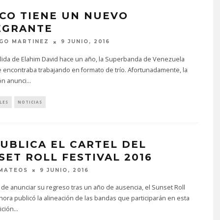
CO TIENE UN NUEVO
EGRANTE
GO MARTINEZ
9 JUNIO, 2016
alida de Elahim David hace un año, la Superbanda de Venezuela
 encontraba trabajando en formato de trío. Afortunadamente, la
ón anunci
...
LES
NOTICIAS
PUBLICA EL CARTEL DEL
SET ROLL FESTIVAL 2016
 MATEOS
9 JUNIO, 2016
e anunciar su regreso tras un año de ausencia, el Sunset Roll
ahora publicó la alineación de las bandas que participarán en esta
ición
...