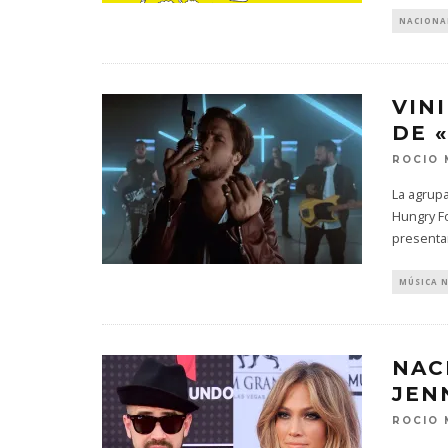
NACIONA
VIN
DE 
ROCIO
FLO PRESE
‘THERAPY 
La agrupa
Hungry Fo
7 AGO
presentan
MÚSICA 
NAC
JEN
ROCIO