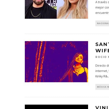
A través 
mejor co
encuentr
NACIONA
SAN
WIF
ROCIO
Directo 
internet,
Kinky R&
..
MÚSICA 
VIN