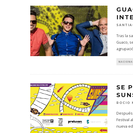
GUA
INT
SANTIA
Tras la s
Guaco, se
agrupaci
NACIONA
SE 
SUN
ROCIO
Después d
Festival 
nueva ed