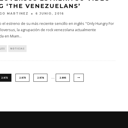
G ‘THE VENEZUELANS’
GO MARTINEZ
6 JUNIO, 2016
 el estreno de su más reciente sencillo en inglés "Only Hungry For
iloversus, la agrupación de rock venezolana actualmente
ida en Miam
...
LES
NOTICIAS
…
2.872
2.873
2.874
2.895