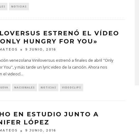
LES
NOTICIAS
ILOVERSUS ESTRENÓ EL VÍDEO
«ONLY HUNGRY FOR YOU»
 MATEOS
9 JUNIO, 2016
NTA EL ÁLBUM
JOAQUINA COMPARTE
AT THE CLUB’
‘VERANO EN LA CIUDAD’
ción venezolana Viniloversus estrenó a finales de abril "Only
r You", y más tarde un lyric video de la canción. Ahora nos
STO, 2026
7 AGOSTO, 2026
 el videocl
...
NUEVA
NACIONALES
NOTICIAS
VIDEOCLIPS
HO EN ESTUDIO JUNTO A
NIFER LÓPEZ
 MATEOS
9 JUNIO, 2016