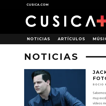
CUSICA.COM
NOTICIAS
ARTÍCULOS
MÚSI
NOTICIAS
JAC
FOT
ROCIO
Sabemos 
muy excén
vídeos m