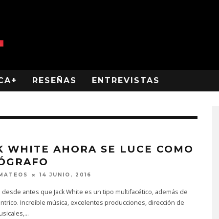
CA+
RESEÑAS
ENTREVISTAS
K WHITE AHORA SE LUCE COMO
ÓGRAFO
 MATEOS
14 JUNIO, 2016
desde antes que Jack White es un tipo multifacético, además de
trico. Increíble música, excelentes producciones, dirección de
usicales,
...