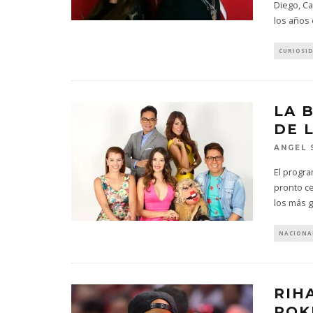
Diego, Ca
los años 
CURIOSI
LA 
DE 
EDGAR BAJ
UN NUEVO
ANGEL 
‘CAMP
El progra
6 AG
pronto c
los más 
NACIONA
RIH
POK