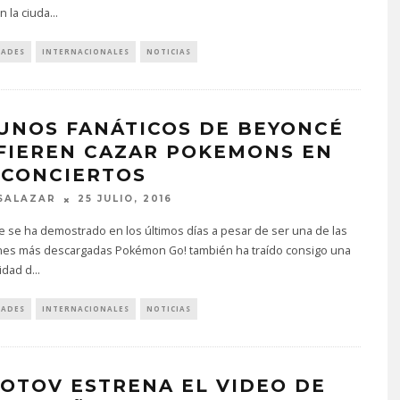
 la ciuda
...
DADES
INTERNACIONALES
NOTICIAS
UNOS FANÁTICOS DE BEYONCÉ
FIEREN CAZAR POKEMONS EN
 CONCIERTOS
SALAZAR
25 JULIO, 2016
e se ha demostrado en los últimos días a pesar de ser una de las
ones más descargadas Pokémon Go! también ha traído consigo una
idad d
...
DADES
INTERNACIONALES
NOTICIAS
OTOV ESTRENA EL VIDEO DE