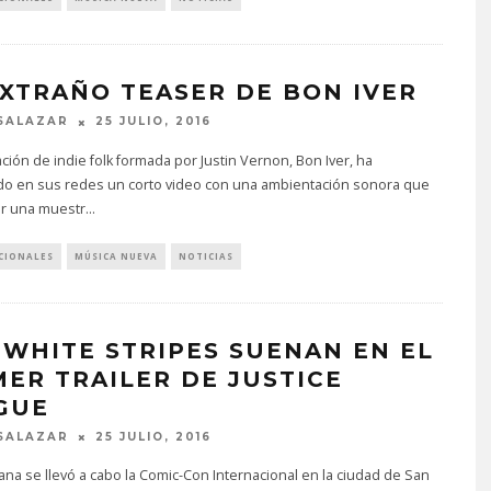
EXTRAÑO TEASER DE BON IVER
SALAZAR
25 JULIO, 2016
ción de indie folk formada por Justin Vernon, Bon Iver, ha
do en sus redes un corto video con una ambientación sonora que
er una muestr
...
CIONALES
MÚSICA NUEVA
NOTICIAS
 WHITE STRIPES SUENAN EN EL
MER TRAILER DE JUSTICE
GUE
SALAZAR
25 JULIO, 2016
na se llevó a cabo la Comic-Con Internacional en la ciudad de San