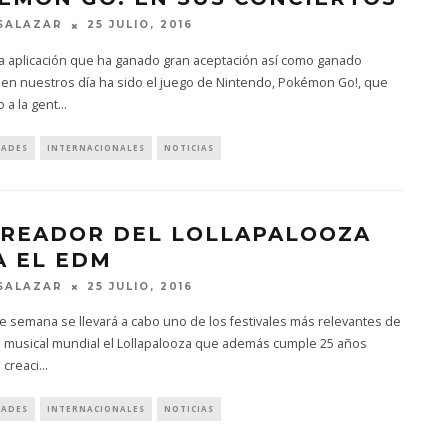
SALAZAR
25 JULIO, 2016
na aplicación que ha ganado gran aceptación así como ganado
 en nuestros día ha sido el juego de Nintendo, Pokémon Go!, que
o a la gent
...
DADES
INTERNACIONALES
NOTICIAS
CREADOR DEL LOLLAPALOOZA
A EL EDM
SALAZAR
25 JULIO, 2016
de semana se llevará a cabo uno de los festivales más relevantes de
a musical mundial el Lollapalooza que además cumple 25 años
 creaci
...
DADES
INTERNACIONALES
NOTICIAS