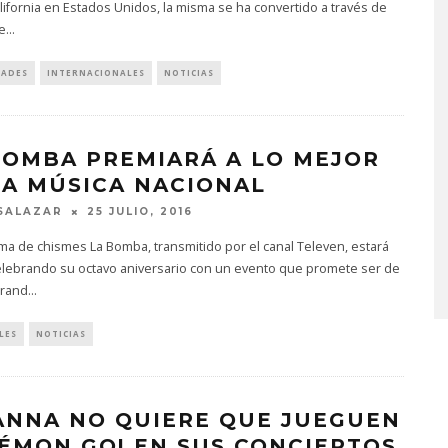
lifornia en Estados Unidos, la misma se ha convertido a través de
e
...
DADES
INTERNACIONALES
NOTICIAS
BOMBA PREMIARÁ A LO MEJOR
LA MÚSICA NACIONAL
O EL AGUA ABRE
GHOST PROYECTARÁ
 CAPÍTULO CON
GLOBALMENTE EL
SALAZAR
25 JULIO, 2016
O, PUERTA’
CONCIERTO ‘2 BIG TO RI
ma de chismes La Bomba, transmitido por el canal Televen, estará
CON FUNCIÓN EN CARAC
OSTO, 2026
elebrando su octavo aniversario con un evento que promete ser de
6 AGOSTO, 2026
grand
...
LES
NOTICIAS
ANNA NO QUIERE QUE JUEGUEN
ÉMON GO! EN SUS CONCIERTOS