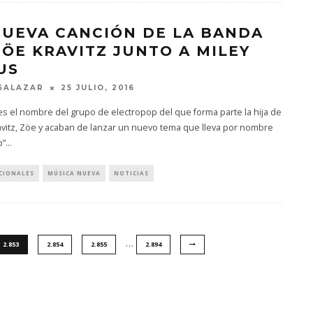
NUEVA CANCIÓN DE LA BANDA
ZÖE KRAVITZ JUNTO A MILEY
US
SALAZAR
25 JULIO, 2016
es el nombre del grupo de electropop del que forma parte la hija de
vitz, Zöe y acaban de lanzar un nuevo tema que lleva por nombre
p”
...
CIONALES
MÚSICA NUEVA
NOTICIAS
…
2.853
2.854
2.855
2.894