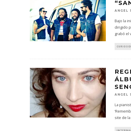
“SA
ANGEL 
Bajo la i
dirigido 
grabó el 
CURIOSI
REG
ÁLB
SEN
ANGEL 
La pianis
‘Remember
site de l
INTERNA