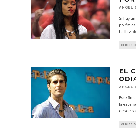
ANGEL 
Si hay u
polémica
ha llevad
CURIOSI
EL 
ODI
ANGEL 
Este fin 
la escen
desde su
CURIOSI