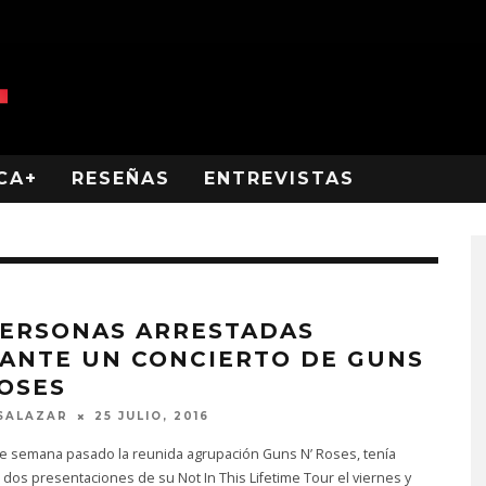
CA+
RESEÑAS
ENTREVISTAS
PERSONAS ARRESTADAS
ANTE UN CONCIERTO DE GUNS
ROSES
SALAZAR
25 JULIO, 2016
de semana pasado la reunida agrupación Guns N’ Roses, tenía
dos presentaciones de su Not In This Lifetime Tour el viernes y