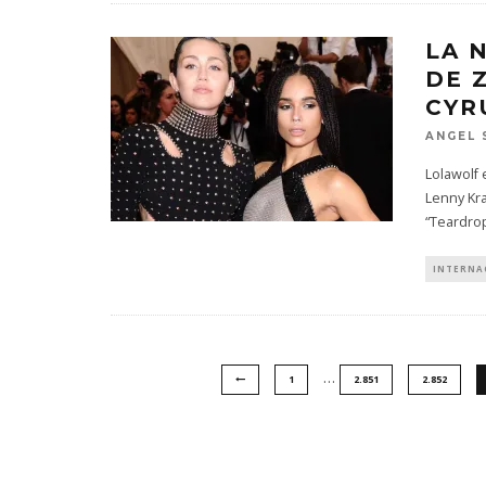
LA 
DE 
CYR
ANGEL 
Lolawolf 
Lenny Kra
“Teardro
INTERNA
…
1
2.851
2.852