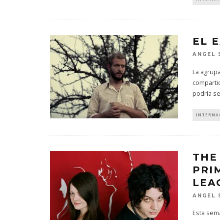
EL 
ANGEL 
La agrupa
comparti
podría s
INTERNA
THE
PRI
LEA
ANGEL 
Esta sema