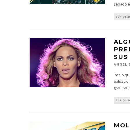
sábado en
CURIOSI
ALG
PRE
SUS
ANGEL 
Por lo qu
aplicaci
gran cant
CURIOSI
MOL