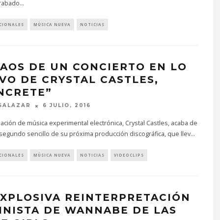
grabado
...
CIONALES
MÚSICA NUEVA
NOTICIAS
CAOS DE UN CONCIERTO EN LO
VO DE CRYSTAL CASTLES,
NCRETE”
SALAZAR
6 JULIO, 2016
ción de música experimental electrónica, Crystal Castles, acaba de
 segundo sencillo de su próxima producción discográfica, que llev
...
CIONALES
MÚSICA NUEVA
NOTICIAS
VIDEOCLIPS
EXPLOSIVA REINTERPRETACIÓN
INISTA DE WANNABE DE LAS