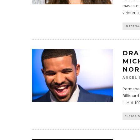
masacre 
veintena 
INTERNA
DRA
MIC
NOR
ANGEL 
Permanec
Billboard
la Hot 100
CURIOSI