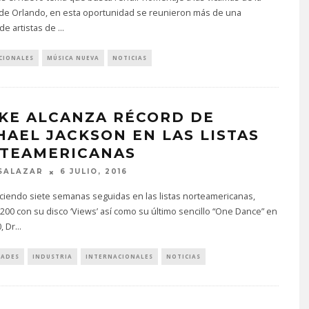
de Orlando, en esta oportunidad se reunieron más de una
de artistas de
...
CIONALES
MÚSICA NUEVA
NOTICIAS
KE ALCANZA RÉCORD DE
HAEL JACKSON EN LAS LISTAS
TEAMERICANAS
SALAZAR
6 JULIO, 2016
iendo siete semanas seguidas en las listas norteamericanas,
 200 con su disco ‘Views’ así como su último sencillo “One Dance” en
, Dr
...
DADES
INDUSTRIA
INTERNACIONALES
NOTICIAS