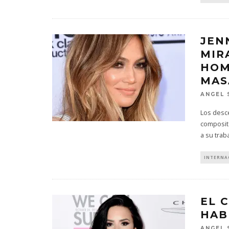
JEN
MIR
HOM
MAS
ANGEL 
Los desc
composit
a su tra
INTERNA
EL 
HAB
ANGEL 