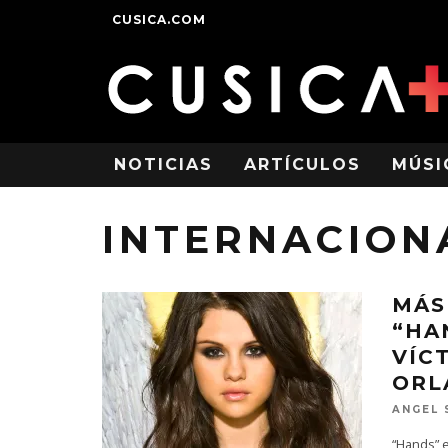
CUSICA.COM
NOTICIAS
ARTÍCULOS
MÚSI
INTERNACION
MÁS
“HA
VÍC
ORL
ANGEL 
“Hands” e