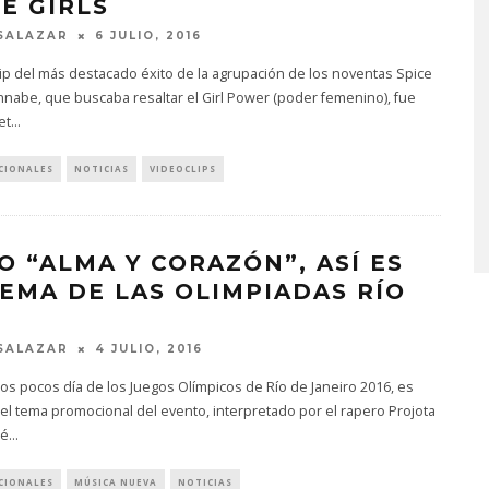
CE GIRLS
SALAZAR
6 JULIO, 2016
lip del más destacado éxito de la agrupación de los noventas Spice
nnabe, que buscaba resaltar el Girl Power (poder femenino), fue
et
...
MONET IN BLUE EXPLORA 
CIONALES
NOTICIAS
VIDEOCLIPS
FRAGILIDAD DEL TIEMPO
CON ‘ALONSO’
7 AGOSTO, 2026
O “ALMA Y CORAZÓN”, ASÍ ES
TEMA DE LAS OLIMPIADAS RÍO
6
SALAZAR
4 JULIO, 2016
os pocos día de los Juegos Olímpicos de Río de Janeiro 2016, es
el tema promocional del evento, interpretado por el rapero Projota
ié
...
CIONALES
MÚSICA NUEVA
NOTICIAS