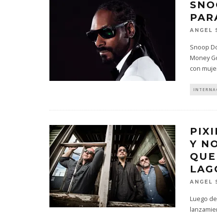
SNO
PAR
ANGEL 
Snoop Do
Money Gon
con muje
INTERNA
PIX
Y N
QUE
LAG
ANGEL 
Luego de 
lanzamie