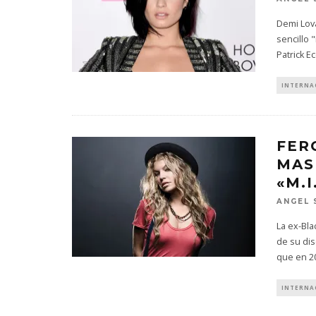
Demi Lov
sencillo 
Patrick Ec
INTERNA
FER
MAS
«M.I
ANGEL 
La ex-Bla
de su dis
que en 2
INTERNA