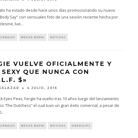
ato ha estado desde hace unos días promocionando su nuevo
"Body Say" con sensuales foto de una sesión reciente hecha por
clesine, lue
...
CIONALES
MÚSICA NUEVA
NOTICIAS
GIE VUELVE OFICIALMENTE Y
 SEXY QUE NUNCA CON
.L.F. $»
SALAZAR
4 JULIO, 2016
ck Eyes Peas, Fergie ha vuelto tras 10 años luego del lanzamiento
co ‘The Dutchess” el cual tuvo un gran éxito comercial, a pesar de
0
...
CIONALES
MÚSICA NUEVA
NOTICIAS
VIDEOCLIPS