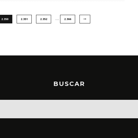
…
2.350
2.351
2.352
2.366
BUSCAR