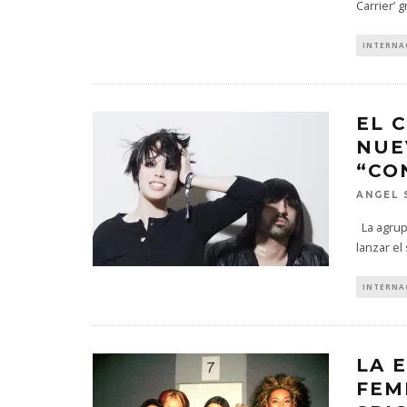
Carrier’ 
INTERNA
EL 
NUE
“CO
ANGEL 
La agrupa
lanzar el
INTERNA
LA 
FEM