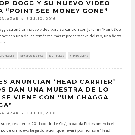
OP DOGG Y SU NUEVO VIDEO
A “POINT SEE MONEY GONE”
SALAZAR
6 JULIO, 2016
gg estrenó un nuevo video para su canción con Jeremih “Point See
e” con una de las temáticas más representativa del rap, una fiesta
res
...
CIONALES
MÚSICA NUEVA
NOTICIAS
VIDEOCLIPS
IES ANUNCIAN ‘HEAD CARRIER’
OS DAN UNA MUESTRA DE LO
 SE VIENE CON “UM CHAGGA
GA”
SALAZAR
6 JULIO, 2016
su regreso en el 2014 con ‘Indie City’, la banda Pixies anuncia el
nto de un nuevo larga duración que llevará por nombre ‘Head