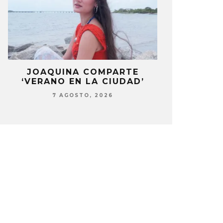
LA
JOAQUINA COMPARTE
STRAY KIDS
‘VERANO EN LA CIUDAD’
‘THI
7 AGOSTO, 2026
7 AG