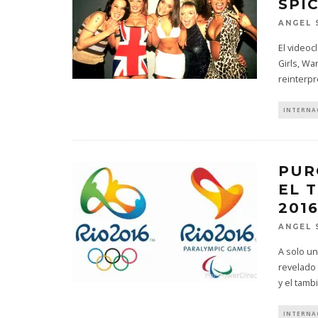
SPI
ANGEL 
El videoc
Girls, Wa
reinterpr
INTERNA
PUR
EL 
201
ANGEL 
A solo un
revelado 
y el tamb
INTERNA