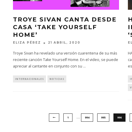
TROYE SIVAN CANTA DESDE
CASA ‘TAKE YOURSELF
HOME’
‘
ELIZA PÉREZ
21 ABRIL, 2020
E
Troye Sivan ha revelado una versión cuarentena de su más
HA
reciente canción Take Yourself Home. En el video, se puede
ca
apreciar al cantante en conjunto con su
...
es
INTERNACIONALES
NOTICIAS
I
V
…
1
994
995
996