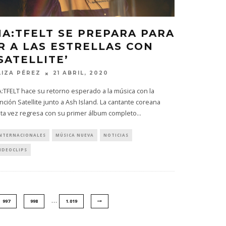
HA:TFELT SE PREPARA PARA
IR A LAS ESTRELLAS CON
SATELLITE’
LIZA PÉREZ
21 ABRIL, 2020
:TFELT hace su retorno esperado a la música con la
nción Satellite junto a Ash Island. La cantante coreana
ta vez regresa con su primer álbum completo
...
NTERNACIONALES
MÚSICA NUEVA
NOTICIAS
IDEOCLIPS
…
997
998
1.019