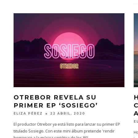
OTREBOR REVELA SU
PRIMER EP ‘SOSIEGO’
ELIZA PÉREZ
22 ABRIL, 2020
E
El productor Otrebor ya está listo para lanzar su primer EP
titulado Sosiego. Con este mini álbum pretende 'rendir
Ho
homenaje a la música sintética de los 80'
...