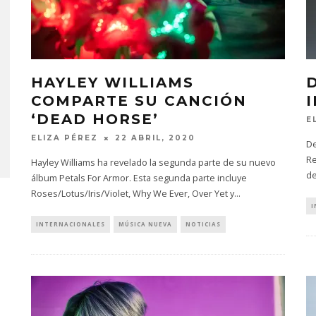
HAYLEY WILLIAMS
COMPARTE SU CANCIÓN
‘DEAD HORSE’
E
ELIZA PÉREZ
22 ABRIL, 2020
De
Re
Hayley Williams ha revelado la segunda parte de su nuevo
de
álbum Petals For Armor. Esta segunda parte incluye
Roses/Lotus/Iris/Violet, Why We Ever, Over Yet y
...
I
INTERNACIONALES
MÚSICA NUEVA
NOTICIAS