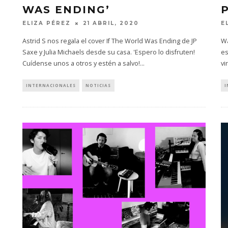
WAS ENDING’
ELIZA PÉREZ
21 ABRIL, 2020
E
Astrid S nos regala el cover If The World Was Ending de JP
Wa
Saxe y Julia Michaels desde su casa. 'Espero lo disfruten!
es
Cuídense unos a otros y estén a salvo!
...
vi
INTERNACIONALES
NOTICIAS
I