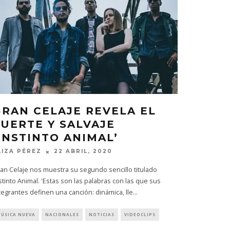
GRAN CELAJE REVELA EL
FUERTE Y SALVAJE
‘INSTINTO ANIMAL’
LIZA PÉREZ
22 ABRIL, 2020
an Celaje nos muestra su segundo sencillo titulado
stinto Animal. 'Estas son las palabras con las que sus
tegrantes definen una canción: dinámica, lle
...
ÚSICA NUEVA
NACIONALES
NOTICIAS
VIDEOCLIPS