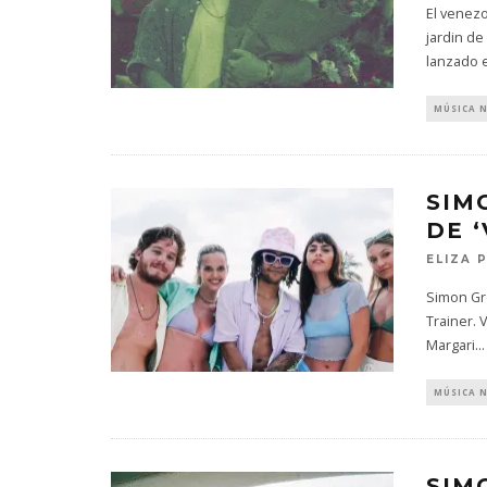
El venez
jardin de
lanzado 
MÚSICA 
SIM
DE 
ELIZA 
Simon Gro
Trainer. 
Margari
...
MÚSICA 
SIM