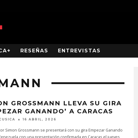
CA+
RESEÑAS
ENTREVISTAS
SMANN
ON GROSSMANN LLEVA SU GIRA
PEZAR GANANDO’ A CARACAS
CUSICA
16 ABRIL, 2026
utor Simon Grossmann se presentará con su gira Empezar Ganando
Venezuela con una presentación confirmada en Caracas el jueves