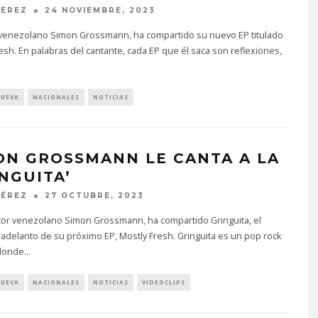
PÉREZ
24 NOVIEMBRE, 2023
ta venezolano Simon Grossmann, ha compartido su nuevo EP titulado
esh. En palabras del cantante, cada EP que él saca son reflexiones,
NUEVA
NACIONALES
NOTICIAS
ON GROSSMANN LE CANTA A LA
INGUITA’
PÉREZ
27 OCTUBRE, 2023
utor venezolano Simon Grossmann, ha compartido Gringuita, el
delanto de su próximo EP, Mostly Fresh. Gringuita es un pop rock
donde
...
NUEVA
NACIONALES
NOTICIAS
VIDEOCLIPS