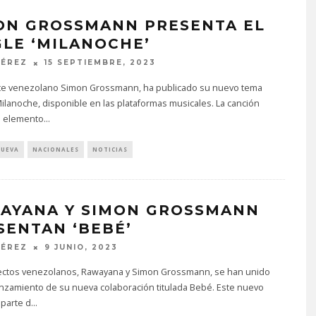
ON GROSSMANN PRESENTA EL
GLE ‘MILANOCHE’
PÉREZ
15 SEPTIEMBRE, 2023
nte venezolano Simon Grossmann, ha publicado su nuevo tema
Milanoche, disponible en las plataformas musicales. La canción
 elemento
...
NUEVA
NACIONALES
NOTICIAS
AYANA Y SIMON GROSSMANN
SENTAN ‘BEBÉ’
PÉREZ
9 JUNIO, 2023
ectos venezolanos, Rawayana y Simon Grossmann, se han unido
anzamiento de su nueva colaboración titulada Bebé. Este nuevo
 parte d
...