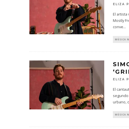
ELIZA 
El artis
Mostly Fr
conve
...
MÚSICA 
SIM
‘GR
ELIZA 
El canta
segundo a
urbano, 
MÚSICA 