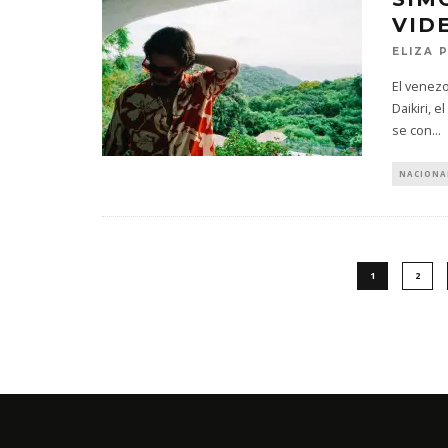
VIDE
ELIZA 
El venez
Daikiri, 
se con
...
NACIONA
1
2