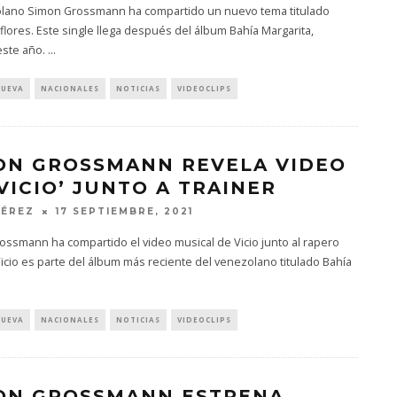
olano Simon Grossmann ha compartido un nuevo tema titulado
 flores. Este single llega después del álbum Bahía Margarita,
este año.
...
NUEVA
NACIONALES
NOTICIAS
VIDEOCLIPS
ON GROSSMANN REVELA VIDEO
‘VICIO’ JUNTO A TRAINER
PÉREZ
17 SEPTIEMBRE, 2021
ssmann ha compartido el video musical de Vicio junto al rapero
Vicio es parte del álbum más reciente del venezolano titulado Bahía
NUEVA
NACIONALES
NOTICIAS
VIDEOCLIPS
ON GROSSMANN ESTRENA