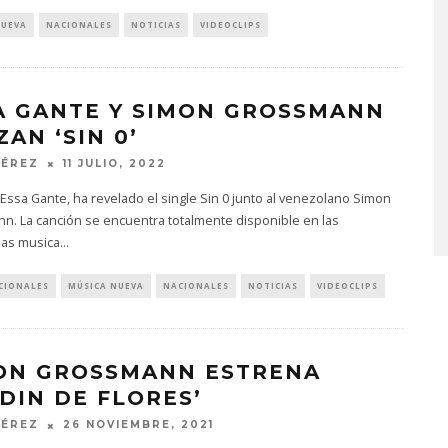
NUEVA
NACIONALES
NOTICIAS
VIDEOCLIPS
A GANTE Y SIMON GROSSMANN
EDGAR BAJO EL AGUA ABR
AN ‘SIN 0’
UN NUEVO CAPÍTULO CON
PÉREZ
11 JULIO, 2022
‘CAMPO, PUERTA’
a Essa Gante, ha revelado el single Sin 0 junto al venezolano Simon
6 AGOSTO, 2026
n. La canción se encuentra totalmente disponible en las
mas musica
...
CIONALES
MÚSICA NUEVA
NACIONALES
NOTICIAS
VIDEOCLIPS
ON GROSSMANN ESTRENA
RDIN DE FLORES’
PÉREZ
26 NOVIEMBRE, 2021