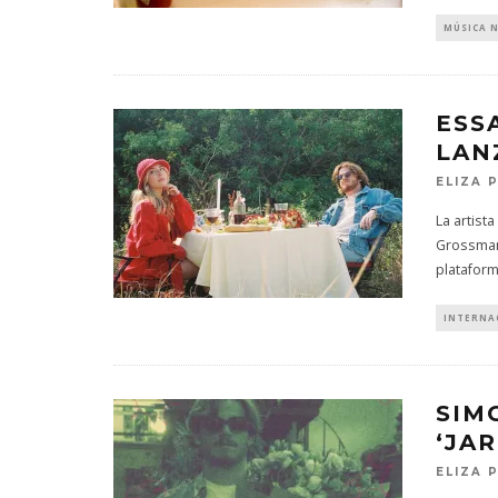
MÚSICA 
ESS
LANZ
ELIZA 
La artist
Grossman
platafor
INTERNA
SIM
‘JA
ELIZA 