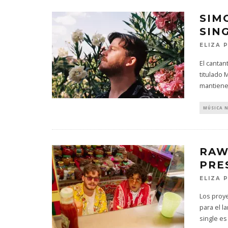
SIM
SIN
ELIZA 
El canta
titulado 
mantiene
MÚSICA 
RAW
PRE
ELIZA 
Los proy
para el l
single es