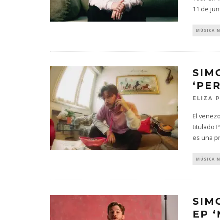
11 de jun
MÚSICA 
SIM
‘PE
ELIZA 
El venez
titulado 
es una p
MÚSICA 
SIM
EP 