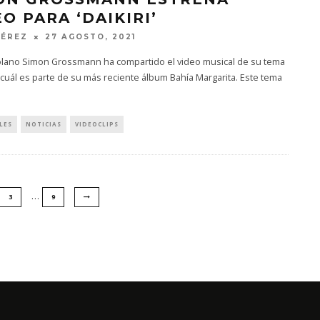
O PARA ‘DAIKIRI’
PÉREZ
27 AGOSTO, 2021
olano Simon Grossmann ha compartido el video musical de su tema
el cuál es parte de su más reciente álbum Bahía Margarita. Este tema
LES
NOTICIAS
VIDEOCLIPS
…
3
9