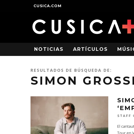
CUSICA.COM
NOTICIAS
ARTÍCULOS
MÚSI
RESULTADOS DE BÚSQUEDA DE:
SIMON GROS
SIM
‘EM
STAFF 
El canta
Tour en 