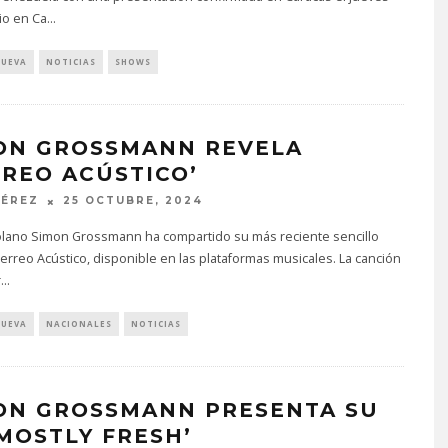
io en Ca
...
NUEVA
NOTICIAS
SHOWS
ON GROSSMANN REVELA
RREO ACÚSTICO’
PÉREZ
25 OCTUBRE, 2024
olano Simon Grossmann ha compartido su más reciente sencillo
Perreo Acústico, disponible en las plataformas musicales. La canción
r
...
NUEVA
NACIONALES
NOTICIAS
ON GROSSMANN PRESENTA SU
‘MOSTLY FRESH’