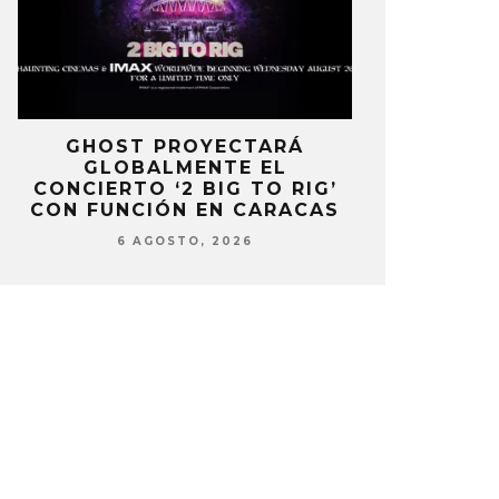
E
GHOST PROYECTARÁ
KAROL 
GLOBALMENTE EL
TRACKLIST
CONCIERTO ‘2 BIG TO RIG’
‘NO ME A
CON FUNCIÓN EN CARACAS
SENTI
6 AGOSTO, 2026
6 AG