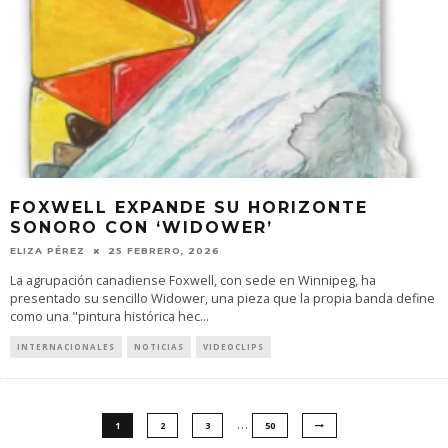
FOXWELL EXPANDE SU HORIZONTE
SONORO CON ‘WIDOWER’
ELIZA PÉREZ
25 FEBRERO, 2026
La agrupación canadiense Foxwell, con sede en Winnipeg, ha
presentado su sencillo Widower, una pieza que la propia banda define
como una "pintura histórica hec
...
INTERNACIONALES
NOTICIAS
VIDEOCLIPS
…
1
2
3
50