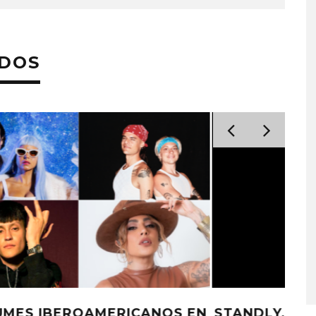
ADOS
PLACES IN THE
OZUNA Y OMAR COURTZ
NZA ‘A CASE
ENCIENDEN EL VERANO CO
 THE WORLD’
‘ZIZI’
STO, 2026
5 AGOSTO, 2026
EN
STANDLY, KIDD VOODOO Y LIT