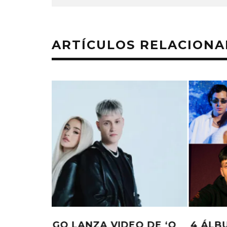
ARTÍCULOS RELACION
KISS OF LIFE LANZA EL
CHANGING 
SENCILLO ‘SWEAT’
FIRE LA
AGAINST
4 AGOSTO, 2026
5 AGO
O DE ‘Q
4 ÁLBUMES IBEROAMERICANOS 