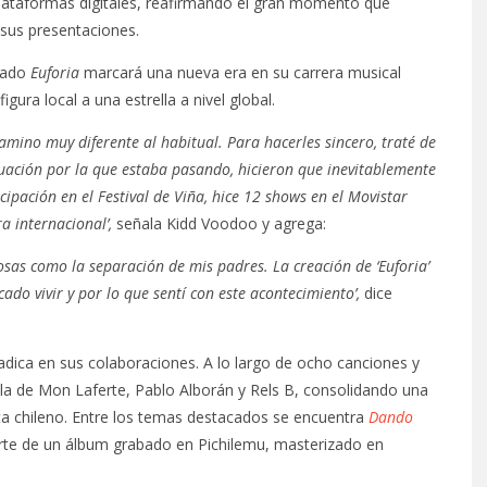
plataformas digitales, reafirmando el gran momento que
 sus presentaciones.
inado
Euforia
marcará una nueva era en su carrera musical
gura local a una estrella a nivel global.
amino muy diferente al habitual. Para hacerles sincero, traté de
ituación por la que estaba pasando, hicieron que inevitablemente
cipación en el Festival de Viña, hice 12 shows en el Movistar
a internacional’,
señala Kidd Voodoo y agrega:
sas como la separación de mis padres. La creación de ‘Euforia’
ado vivir y por lo que sentí con este acontecimiento’,
dice
radica en sus colaboraciones. A lo largo de ocho canciones y
alla de Mon Laferte, Pablo Alborán y Rels B, consolidando una
sta chileno. Entre los temas destacados se encuentra
Dando
rte de un álbum grabado en Pichilemu, masterizado en