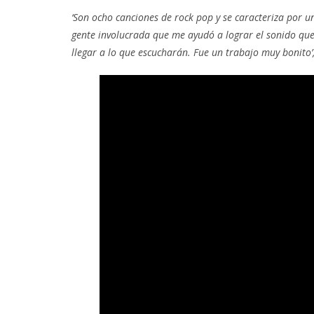
‘Son ocho canciones de rock pop y se caracteriza por 
gente involucrada que me ayudó a lograr el sonido que
llegar a lo que escucharán. Fue un trabajo muy bonito’