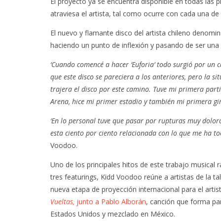
El proyecto ya se encuentra disponible en todas las 
atraviesa el artista, tal como ocurre con cada una de
El nuevo y flamante disco del artista chileno denom
haciendo un punto de inflexión y pasando de ser una fi
‘Cuando comencé a hacer ‘Euforia’ todo surgió por un c
que este disco se pareciera a los anteriores, pero la s
trajera el disco por este camino. Tuve mi primera parti
Arena, hice mi primer estadio y también mi primera gir
‘En lo personal tuve que pasar por rupturas muy doloro
esta ciento por ciento relacionada con lo que me ha toc
Voodoo.
Uno de los principales hitos de este trabajo musical 
tres featurings, Kidd Voodoo reúne a artistas de la t
nueva etapa de proyección internacional para el arti
Vueltas,
junto a Pablo Alborán
, canción que forma pa
Estados Unidos y mezclado en México.