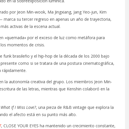
do en la sobreexposición lumínica.
rado por Jeon Min-wook, Ma Jingxiang, Jang Yeo-jun, Kim
marca su tercer regreso en apenas un año de trayectoria,
ás activas de la escena actual.
agen «quemada» por el exceso de luz como metáfora para
n los momentos de crisis.
ile funk brasileño y el hip-hop de la década de los 2000 bajo
el presente como si se tratara de una postura cinematográfica,
n rápidamente.
 en la autonomía creativa del grupo. Los miembros Jeon Min-
scritura de las letras, mientras que Kenshin colaboró en la
What If I Miss Love?
, una pieza de R&B vintage que explora la
ndo el afecto está en su punto más alto.
T
, CLOSE YOUR EYES ha mantenido un crecimiento constante,