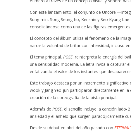
efímero a través de un concepto visual y sonoro basa
Con este lanzamiento, el conjunto de Uncore —integ
Sung-min, Song Seung-ho, Kenshin y Seo Kyung-bae— 
consolidándose como una de las figuras emergentes m
El concepto del álbum utiliza el fenómeno de la im
narrar la voluntad de brillar con intensidad, incluso e
El tema principal,
POSE
, reinterpreta la energía del ba
una sensibilidad moderna. La letra invita a capturar 
enfatizando el valor de los instantes que desaparece
Este trabajo destaca por un incremento significativo
wook y Jang Yeo-jun participaron directamente en la e
creación de la coreografía de la pista principal.
Además de
POSE
, el sencillo incluye la canción lado-B
ansiedad y el anhelo que surgen paradójicamente cua
Desde su debut en abril del año pasado con
ETERNAL