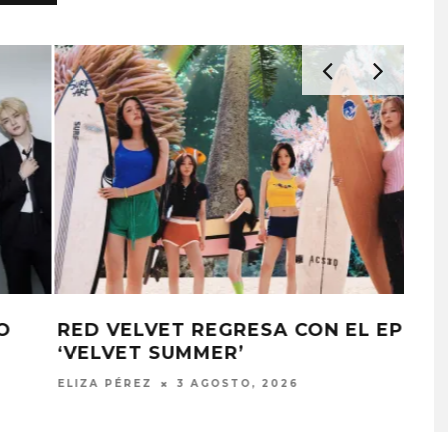
A COMPARTE
STRAY KIDS PUBLICA EL E
P
BTS NO PRESENTARÁ SU DISCO EN
N LA CIUDAD’
‘THIS & THAT’
LOS GRAMMY 2027
STO, 2026
7 AGOSTO, 2026
ELIZA PÉREZ
30 JULIO, 2026