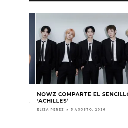
MONET IN BLUE EXPLORA LA
JOAQUIN
CILLO
RED VELVET REGRESA CON EL E
FRAGILIDAD DEL TIEMPO
‘VERANO E
‘VELVET SUMMER’
CON ‘ALONSO’
7 AGO
ELIZA PÉREZ
3 AGOSTO, 2026
7 AGOSTO, 2026