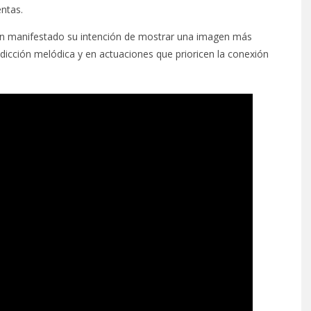
entas.
han manifestado su intención de mostrar una imagen más
adicción melódica y en actuaciones que prioricen la conexión