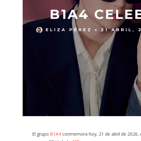
B1A4 CELEB
ELIZA PÉREZ
21 ABRIL, 
El grupo
B1A4
conmemora hoy, 21 de abril de 2026, el