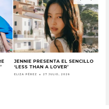
KATSEYE COMPARTE EL SENCILLO
‘ANIMAL’
ELIZA PÉREZ
27 JULIO, 2026
PLACES IN THE
OZUNA Y OMAR COURTZ
NZA ‘A CASE
ENCIENDEN EL VERANO CO
 THE WORLD’
‘ZIZI’
STO, 2026
5 AGOSTO, 2026