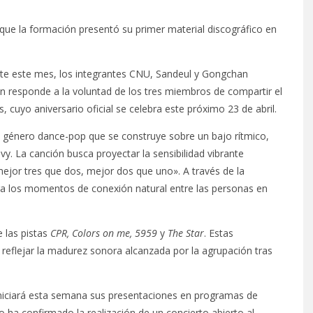
que la formación presentó su primer material discográfico en
rante este mes, los integrantes CNU, Sandeul y Gongchan
ón responde a la voluntad de los tres miembros de compartir el
 cuyo aniversario oficial se celebra este próximo 23 de abril.
e género dance-pop que se construye sobre un bajo rítmico,
vy. La canción busca proyectar la sensibilidad vibrante
mejor tres que dos, mejor dos que uno». A través de la
lora los momentos de conexión natural entre las personas en
e las pistas
CPR, Colors on me, 5959
y
The Star
. Estas
eflejar la madurez sonora alcanzada por la agrupación tras
niciará esta semana sus presentaciones en programas de
 ha confirmado la realización de un concierto abierto al