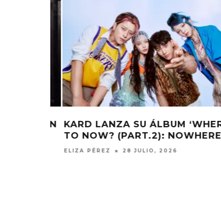
‘WHERE
JENNIE PRESENTA EL SENCILLO
HERE’
‘LESS THAN A LOVER’
ELIZA PÉREZ
27 JULIO, 2026
KISS OF LIFE LANZA EL
CHANGING 
SENCILLO ‘SWEAT’
FIRE LA
AGAINST
4 AGOSTO, 2026
5 AGO