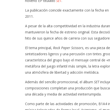
noveno EP titulado
SET
.
La publicación coincide exactamente con la fecha en 
2011.
A pesar de la alta competitividad en la industria du
mantuvieron la fecha de estreno original. Esta decisi
hito de sus quince años de carrera con sus seguidores,
El tema principal,
Rock Paper Scissors
, es una pieza d
sintetizadores ligeros y una percusión con tintes groo
característica del grupo bajo el mensaje central de «
metáfora del juego infantil más simple, la letra exp
una atmósfera de libertad y adicción melódica.
Además del sencillo promocional, el álbum
SET
incluy
composiciones completan una producción que busca r
una década y media de actividad ininterrumpida.
Como parte de las actividades de promoción, B1A4 i
música televisados de forma local. Asimismo, el grupo