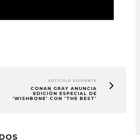
ARTÍCULO SIGUIENTE
CONAN GRAY ANUNCIA
EDICIÓN ESPECIAL DE
‘WISHBONE’ CON ‘THE BEST’
MONET IN BLUE EXPLORA 
FRAGILIDAD DEL TIEMPO
CON ‘ALONSO’
7 AGOSTO, 2026
ADOS