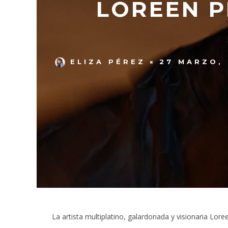
LOREEN P
ELIZA PÉREZ
27 MARZO,
La artista multiplatino, galardonada y visionaria Lo