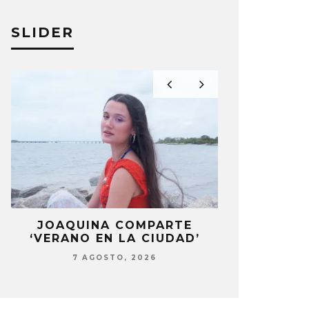
SLIDER
LA
JOAQUINA COMPARTE
STRAY KIDS
‘VERANO EN LA CIUDAD’
‘THI
7 AGOSTO, 2026
7 AG