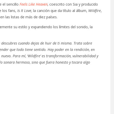
 el sencillo
Feels Like Heaven
,
coescrito con Sia y producido
e los fans,
Is It Love,
la canción que da título al álbum,
Wildfire
,
n las listas de más de diez países.
mente su estilo y expandiendo los límites del sonido, la
e descubres cuando dejas de huir de ti misma. Trata sobre
render que todo tiene sentido. Hay poder en la rendición, en
nuevo. Para mí, ‘Wildfire’ es transformación, vulnerabilidad y
olo sonara hermoso, sino que fuera honesto y tocara algo