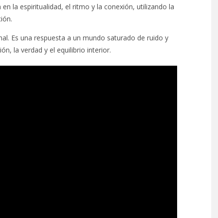
n la espiritualidad, el ritmo y la conexión, utilizando la
ión.
cional. Es una respuesta a un mundo saturado de ruido y
n, la verdad y el equilibrio interior.