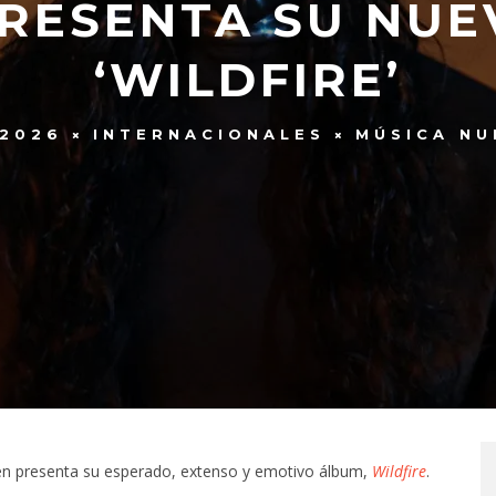
RESENTA SU NU
‘WILDFIRE’
 2026
INTERNACIONALES
MÚSICA NU
reen presenta su esperado, extenso y emotivo álbum,
Wildfire
.