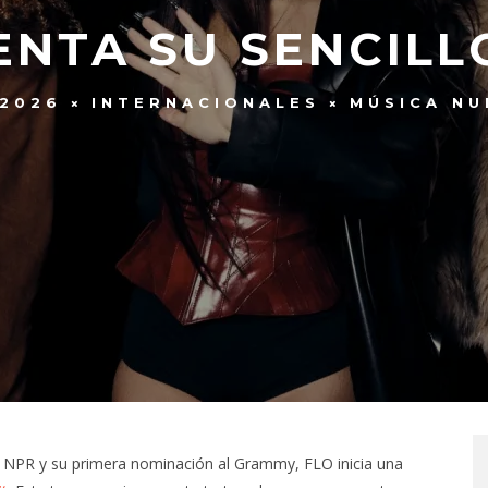
NTA SU SENCILLO
 2026
INTERNACIONALES
MÚSICA NU
e NPR y su primera nominación al Grammy, FLO inicia una