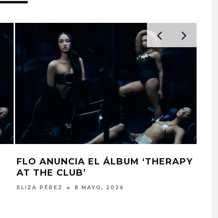
FLO ANUNCIA EL ÁLBUM ‘THERAPY
FL
AT THE CLUB’
SEN
BLIND CHANNEL REGRESA
ELIZA PÉREZ
8 MAYO, 2026
JULI
CON DOBLE SINGLE Y
ANUNCIA EL ÁLBUM
‘PAINSTREAM’