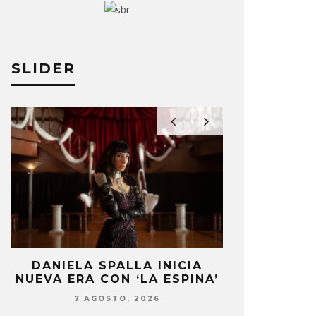
SLIDER
O PRESENTA SU NUEVO
FLO ANUN
CILLO ‘AAA’
‘ACCESS A
DANIELA SPALLA INICIA
RØZ LANZA
O MOREAN
6 NOVIEMBRE, 2024
JULIO MOREAN
NUEVA ERA CON ‘LA ESPINA’
ESTÁ HAC
7 AGOSTO, 2026
7 AG