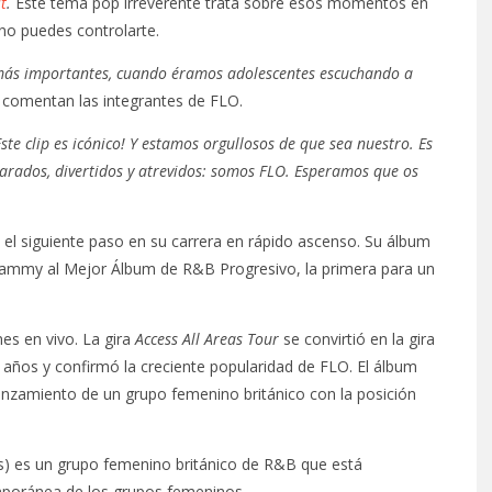
t
.
Este tema pop irreverente trata sobre esos momentos en
 no puedes controlarte.
s más importantes, cuando éramos adolescentes escuchando a
,
comentan las integrantes de FLO.
¡Este clip es icónico! Y estamos orgullosos de que sea nuestro. Es
arados, divertidos y atrevidos: somos FLO. Esperamos que os
o y el siguiente paso en su carrera en rápido ascenso. Su álbum
rammy al Mejor Álbum de R&B Progresivo, la primera para un
es en vivo. La gira
Access All Areas Tour
se convirtió en la gira
años y confirmó la creciente popularidad de FLO. El álbum
l lanzamiento de un grupo femenino británico con la posición
) es un grupo femenino británico de R&B que está
mporánea de los grupos femeninos.