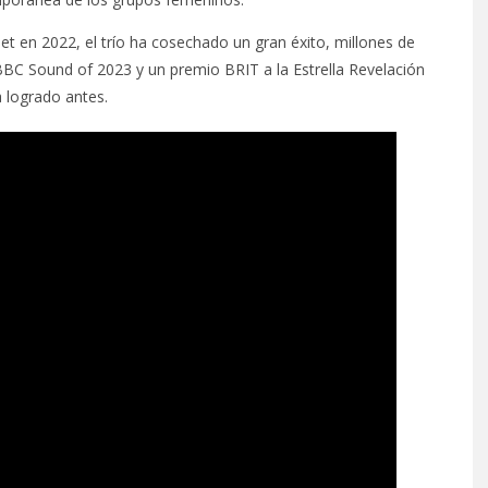
et en 2022, el trío ha cosechado un gran éxito, millones de
BC Sound of 2023 y un premio BRIT a la Estrella Revelación
 logrado antes.