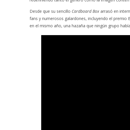
Desde que su sencillo
Cardboard Box
arrasó en intern
fans y numerosos galardones, incluyendo el premio B
en el mismo año, una hazaña que ningún grupo había