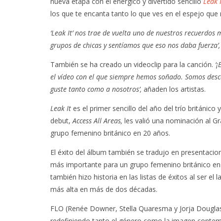
nueva etapa con el enérgico y divertido sencillo
Leak I
los que te encanta tanto lo que ves en el espejo que
‘Leak It’ nos trae de vuelta uno de nuestros recuerdo
grupos de chicas y sentíamos que eso nos daba fuerza’
También se ha creado un videoclip para la canción.
‘
el vídeo con el que siempre hemos soñado. Somos desc
guste tanto como a nosotros’,
añaden los artistas.
Leak It
es el primer sencillo del año del trío británic
debut,
Access All Areas,
les valió una nominación al G
grupo femenino británico en 20 años.
El éxito del álbum también se tradujo en presentacion
más importante para un grupo femenino británico en 
también hizo historia en las listas de éxitos al ser e
más alta en más de dos décadas.
FLO (Renée Downer, Stella Quaresma y Jorja Douglas
redefiniendo tanto el género como la imagen conte