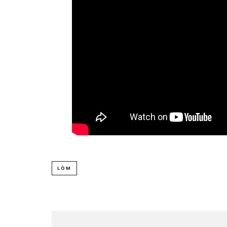
DANIELLE P
NUEVO ÁLB
‘SUN 
6 AGO
LÖM