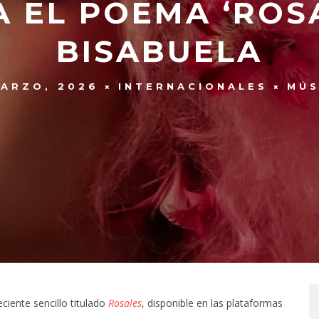
A EL POEMA ‘ROSA
BISABUELA
MARZO, 2026
INTERNACIONALES
MÚS
iente sencillo titulado
Rosales
, disponible en las plataformas