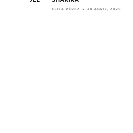
ELIZA PÉREZ
10 ABRIL, 2026
EDGAR BAJO EL AGUA ABRE
GHOST 
UN NUEVO CAPÍTULO CON
GLOBA
‘CAMPO, PUERTA’
CONCIERTO 
CON FUNCI
6 AGOSTO, 2026