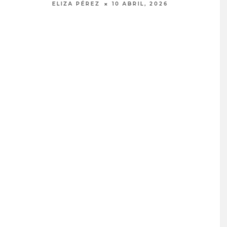
ELIZA PÉREZ
5 MARZO, 2026
PROYECTARÁ
KAROL G PRESENTA
LMENTE EL
TRACKLIST DE SU ÁLBUM
‘2 BIG TO RIG’
‘NO ME ARREPIENTO DE
ÓN EN CARACAS
SENTIR TANTO’