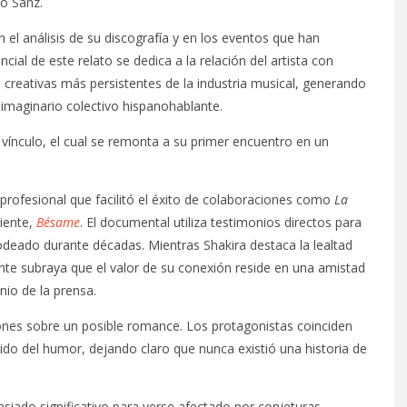
ro Sanz.
n el análisis de su discografía y en los eventos que han
al de este relato se dedica a la relación del artista con
 creativas más persistentes de la industria musical, generando
 imaginario colectivo hispanohablante.
e vínculo, el cual se remonta a su primer encuentro en un
rofesional que facilitó el éxito de colaboraciones como
La
ciente,
Bésame
. El documental utiliza testimonios directos para
odeado durante décadas. Mientras Shakira destaca la lealtad
nte subraya que el valor de su conexión reside en una amistad
nio de la prensa.
ones sobre un posible romance. Los protagonistas coinciden
tido del humor, dejando claro que nunca existió una historia de
asiado significativo para verse afectado por conjeturas