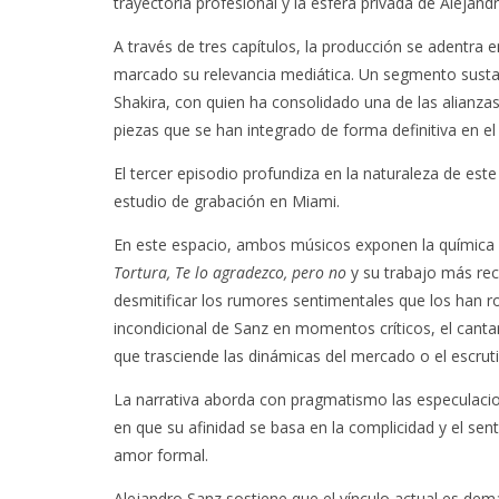
trayectoria profesional y la esfera privada de Alejand
A través de tres capítulos, la producción se adentra e
marcado su relevancia mediática. Un segmento sustanci
Shakira, con quien ha consolidado una de las alianzas
piezas que se han integrado de forma definitiva en el
El tercer episodio profundiza en la naturaleza de est
estudio de grabación en Miami.
En este espacio, ambos músicos exponen la química p
Tortura, Te lo agradezco, pero no
y su trabajo más re
desmitificar los rumores sentimentales que los han r
incondicional de Sanz en momentos críticos, el canta
que trasciende las dinámicas del mercado o el escruti
La narrativa aborda con pragmatismo las especulaci
en que su afinidad se basa en la complicidad y el sen
amor formal.
Alejandro Sanz sostiene que el vínculo actual es dem