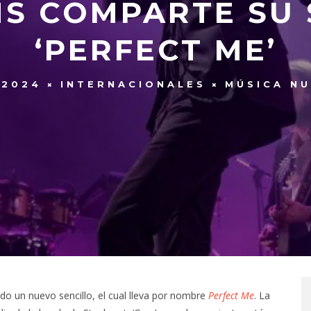
S COMPARTE SU 
‘PERFECT ME’
 2024
INTERNACIONALES
MÚSICA N
o un nuevo sencillo, el cual lleva por nombre
Perfect Me
. La