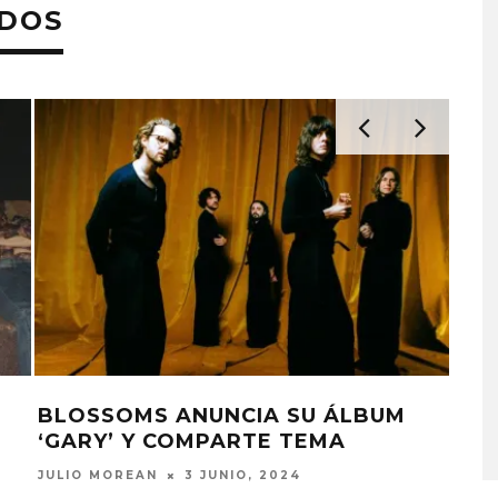
ADOS
MONET IN BLUE EXPLORA 
FRAGILIDAD DEL TIEMPO
CON ‘ALONSO’
BLOSSOMS ANUNCIA SU ÁLBUM
BL
‘GARY’ Y COMPARTE TEMA
‘TO
7 AGOSTO, 2026
BRE
JULIO MOREAN
3 JUNIO, 2024