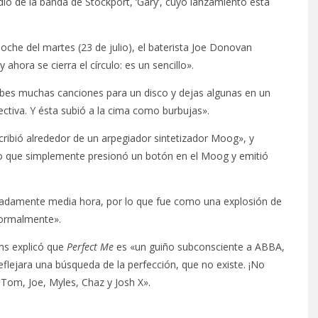
dio de la banda de Stockport, ‘Gary’, cuyo lanzamiento está
oche del martes (23 de julio), el baterista Joe Donovan
ahora se cierra el círculo: es un sencillo».
ibes muchas canciones para un disco y dejas algunas en un
tiva. Y ésta subió a la cima como burbujas».
ribió alrededor de un arpegiador sintetizador Moog», y
eo que simplemente presionó un botón en el Moog y emitió
madamente media hora, por lo que fue como una explosión de
normalmente».
oms explicó que
Perfect Me
es «un guiño subconsciente a ABBA,
reflejara una búsqueda de la perfección, que no existe. ¡No
Tom, Joe, Myles, Chaz y Josh X».