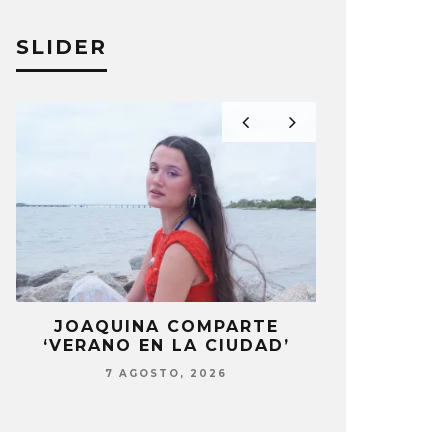
SLIDER
LA
JOAQUINA COMPARTE
STRAY KIDS
‘VERANO EN LA CIUDAD’
‘THI
OSSOMS COMPARTE EL TEMA
GEORGE E
7 AGOSTO, 2026
7 AG
 DO LIST (AFTER THE
LANZAMIE
AKUP)’
SINGLE ‘I