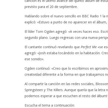
canción es el último avance del quinto álbum de estu
previsto para el 20 de septiembre.
Hablando sobre el nuevo sencillo en BBC Radio 1 la n
explicó: «Estuvo a punto de no aparecer en el álbum, y 
El líder Tom Ogden agregó: «A veces haces eso. Escr
segundo plano. Luego regresas con una nueva perspec
El cantante continuó revelando que
Perfect Me
«se esc
agregó: «Josh estaba tocándolo en la habitación. Cr
ese sonido».
Ogden continuó: «Creo que lo escribimos en aproxi
creatividad diferente a la forma en que trabajamos 
Al compartir la canción en las redes sociales, Bloss
Springsteen y The Killers. Aunque quería que la letra 
podemos esperar a que escuchen el resto del álbum! 
Escucha el tema a continuación: