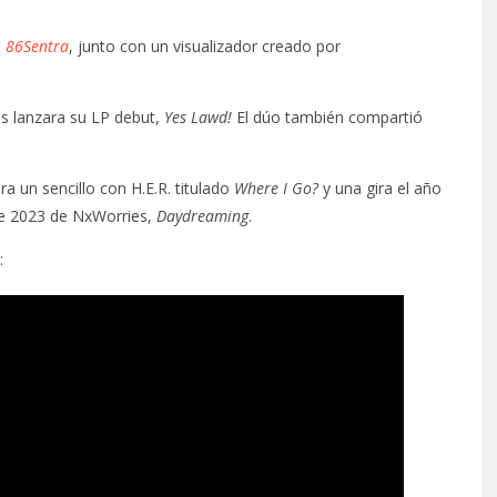
a
86Sentra
, junto con un visualizador creado por
s lanzara su LP debut,
Yes Lawd!
El dúo también compartió
 un sencillo con H.E.R. titulado
Where I Go?
y una gira el año
 de 2023 de NxWorries,
Daydreaming
.
: