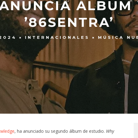
ANUNCIA ÁLBUM
’86SENTRA’
 2024
INTERNACIONALES
MÚSICA NU
xwledge
, ha anunciado su segundo álbum de estudio.
Why