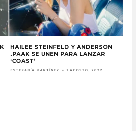
AK
HAILEE STEINFELD Y ANDERSON
.PAAK SE UNEN PARA LANZAR
‘COAST’
ESTEFANÍA MARTÍNEZ
1 AGOSTO, 2022
A COMPARTE
STRAY KIDS PUBLICA EL E
N LA CIUDAD’
‘THIS & THAT’
STO, 2026
7 AGOSTO, 2026