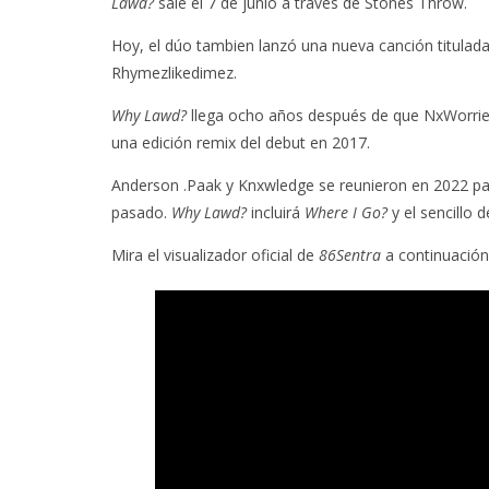
Lawd?
sale el 7 de junio a través de Stones Throw.
Hoy, el dúo tambien lanzó una nueva canción titulad
Rhymezlikedimez.
Why Lawd?
llega ocho años después de que NxWorrie
una edición remix del debut en 2017.
Anderson .Paak y Knxwledge se reunieron en 2022 para
pasado.
Why Lawd?
incluirá
Where I Go?
y el sencillo
Mira el visualizador oficial de
86Sentra
a continuación