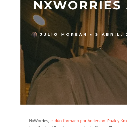
NXWORRIES 
JULIO MOREAN
3 ABRIL,
NxWorries,
el dúo formado por Anderson .Paak y Kn