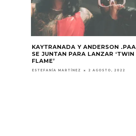
O FAST
KAYTRANADA Y ANDERSON .PA
ANDERSON
SE JUNTAN PARA LANZAR ‘TWIN
FLAME’
ESTEFANÍA MARTÍNEZ
2 AGOSTO, 2022
MONET IN BLUE EXPLORA LA
JOAQUIN
FRAGILIDAD DEL TIEMPO
‘VERANO E
CON ‘ALONSO’
7 AGO
7 AGOSTO, 2026