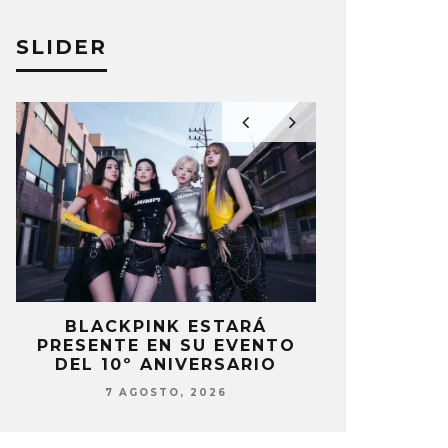
SLIDER
P
BLACKPINK ESTARÁ
DANIELA 
PRESENTE EN SU EVENTO
NUEVA ERA 
DEL 10º ANIVERSARIO
7 AG
7 AGOSTO, 2026