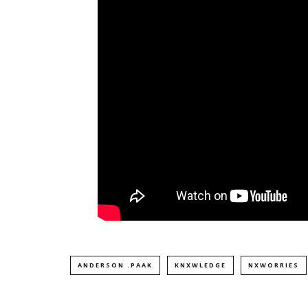
ANDERSON .PAAK
KNXWLEDGE
NXWORRIES