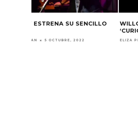
CILLO
WILLOW COMPARTE EL TEMA
‘CURIOUS/FURIOUS’
ELIZA PÉREZ
9 SEPTIEMBRE, 2022
EDGAR BAJO EL AGUA ABRE
GHOST 
UN NUEVO CAPÍTULO CON
GLOBA
‘CAMPO, PUERTA’
CONCIERTO 
CON FUNCI
6 AGOSTO, 2026