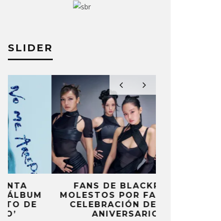
SLIDER
FANS DE BLACKPINK
BLIND CHA
MOLESTOS POR FALTA DE
CON DOB
CELEBRACIÓN DEL 10º
ANUNCI
ANIVERSARIO
‘PAI