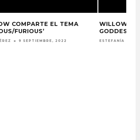
WILLOW NOS TRAE ‘HOVER LIKE A
GODDESS’
ESTEFANÍA MARTÍNEZ
8 AGOSTO, 2022
PROYECTARÁ
KAROL G PRESENTA
LMENTE EL
TRACKLIST DE SU ÁLBUM
‘2 BIG TO RIG’
‘NO ME ARREPIENTO DE
ÓN EN CARACAS
SENTIR TANTO’