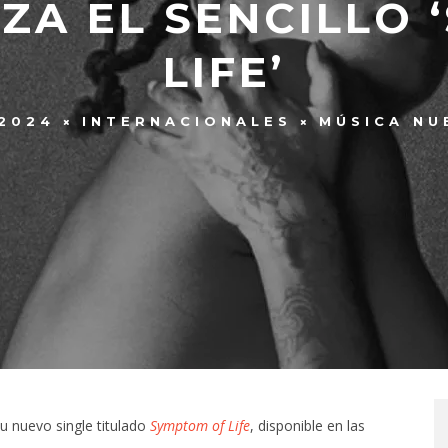
ZA EL SENCILLO 
LIFE’
 2024
INTERNACIONALES
MÚSICA NU
u nuevo single titulado
Symptom of Life
, disponible en las