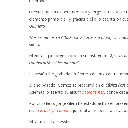
de ambos.
Orestes, quien es percusionista y Jorge cuatrista, se
elemento primordial, y gracias a ello, presentaron cu
Quimera
.
‘Nos reunimos en CDMX por 2 horas sin planificar nada 
video.
Mientras que Jorge acotó en su Instagram:
‘Aprovecha
colaboración si les da nota’.
La sesión fue grabada en febrero de 2023 en Panoram
El año pasado, Gomez se presentó en el
Cúsica Fest
d
Además, presentó su álbum
Ascendentes
, donde cada
Por otro lado, Jorge Glem ha estado activo en presen
disco
Brooklyn Cumaná
junto al acordeonista estado
Mira acá el live session.