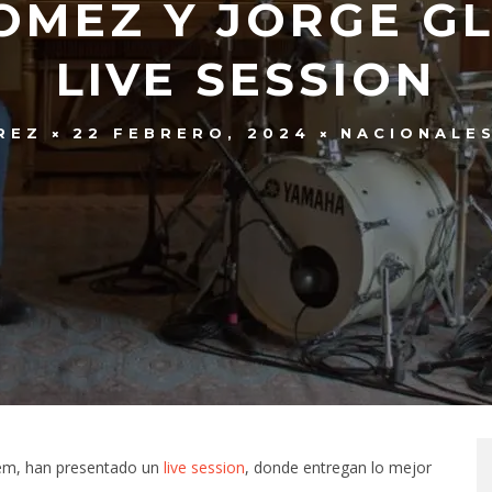
OMEZ Y JORGE G
LIVE SESSION
REZ
22 FEBRERO, 2024
NACIONALE
em, han presentado un
live session
, donde entregan lo mejor