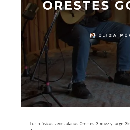
ORESTES G
ELIZA PÉ
Los músicos venezolanos Orestes Gomez y Jorge Gl