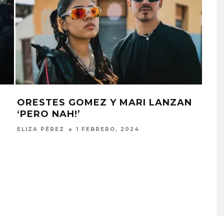
A
ORESTES GOMEZ Y MARI LANZAN
MIR
‘PERO NAH!’
GLE
ELIZA PÉREZ
1 FEBRERO, 2024
ELIZ
KISS OF LIFE LANZA EL
SENCILLO ‘SWEAT’
4 AGOSTO, 2026