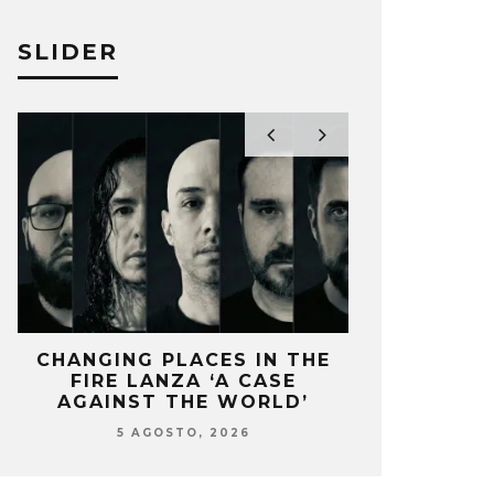
SLIDER
A EL TINY DESK DE JORGE
ORESTES 
M Y SAM REIDER
DISCO ‘A
A PÉREZ
9 MARZO, 2023
ELIZA PÉREZ
CHANGING PLACES IN THE
OZUNA Y 
FIRE LANZA ‘A CASE
ENCIENDEN 
AGAINST THE WORLD’
‘
5 AGOSTO, 2026
5 AG