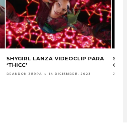
ESCUCHA EL REMIX QUE HIZO
BJÖRK A ‘WOE’, DE SHYGIRL
JULIO MOREAN
21 MARZO, 2023
A COMPARTE
STRAY KIDS PUBLICA EL E
N LA CIUDAD’
‘THIS & THAT’
STO, 2026
7 AGOSTO, 2026