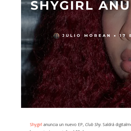
SHYGIRL ANU
JULIO MOREAN
17 
Shygirl
anuncia un nuevo EP,
Club Shy
. Saldrá digital