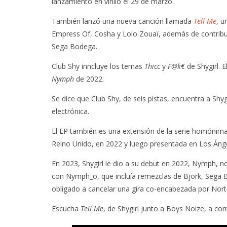
lanzamiento en vinilo el 29 de marzo.
También lanzó una nueva canción llamada
Tell Me
, u
Empress Of, Cosha y Lolo Zouaï, además de contrib
Sega Bodega.
Club Shy inncluye los temas
Thicc
y
F@k€
de Shygirl. E
Nymph
de 2022.
Se dice que Club Shy, de seis pistas, encuentra a Sh
electrónica.
El EP también es una extensión de la serie homónima 
Reino Unido, en 2022 y luego presentada en Los Ánge
En 2023, Shygirl le dio a su debut en 2022, Nymph, n
con Nymph_o, que incluía remezclas de Björk, Sega B
obligado a cancelar una gira co-encabezada por Nor
Escucha
Tell Me
, de Shygirl junto a Boys Noize, a con