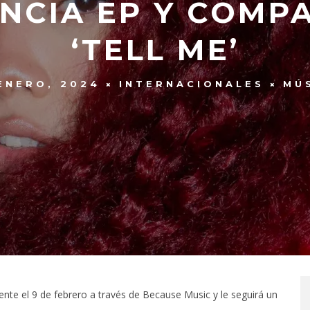
NCIA EP Y COMP
‘TELL ME’
ENERO, 2024
INTERNACIONALES
MÚ
mente el 9 de febrero a través de Because Music y le seguirá un