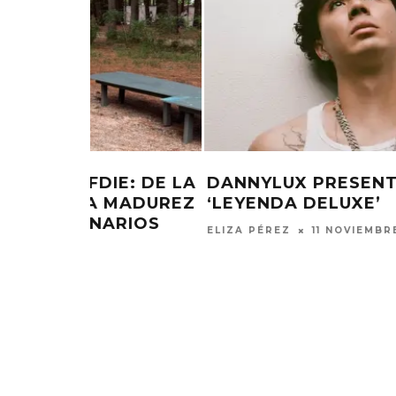
E: DE LA
DANNYLUX PRESENTA EL ÁLBUM
 MADUREZ
‘LEYENDA DELUXE’
RIOS
ELIZA PÉREZ
11 NOVIEMBRE, 2025
MONET IN B
FRAGILIDA
CON 
7 AGO