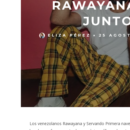
RAWAYANA
JUNTO
ELIZA PÉREZ
25 AGOS
Los venezolanos Rawayana y Servando Primera nave