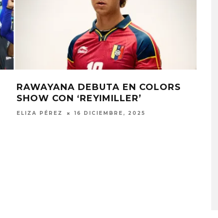
RAWAYANA DEBUTA EN COLORS
NA
SHOW CON ‘REYIMILLER’
‘M
RA
ELIZA PÉREZ
16 DICIEMBRE, 2025
ELIZ
IFE LANZA EL
CHANGING PLACES IN THE
LO ‘SWEAT’
FIRE LANZA ‘A CASE
AGAINST THE WORLD’
STO, 2026
5 AGOSTO, 2026