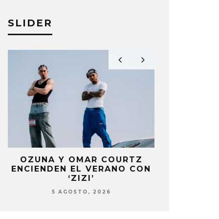
SLIDER
THY PELUSO SALSEA CON
RAWAYANA
ALPORTADA’ JUNTO A
LATIN GR
WAYANA
HOMENAJE
A PÉREZ
10 OCTUBRE, 2025
ELIZA PÉREZ
OZUNA Y OMAR COURTZ
NOWZ C
ENCIENDEN EL VERANO CON
SENCILL
‘ZIZI’
5 AG
5 AGOSTO, 2026