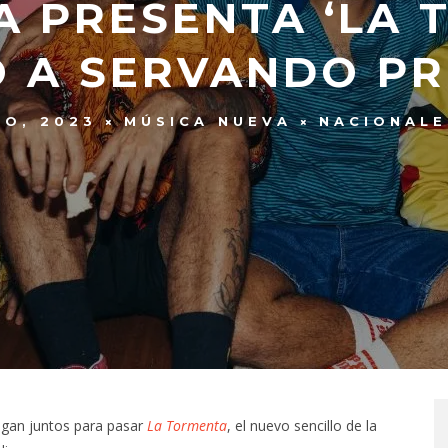
 PRESENTA ‘LA 
 A SERVANDO P
TO, 2023
MÚSICA NUEVA
NACIONALE
gan juntos para pasar
La Tormenta
, el nuevo sencillo de la