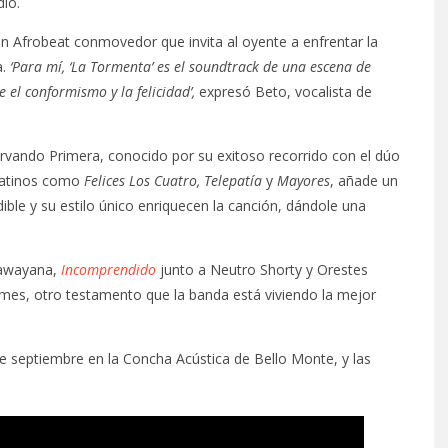
io.
un Afrobeat conmovedor que invita al oyente a enfrentar la
a.
‘Para mí, ‘La Tormenta’ es el soundtrack de una escena de
 el conformismo y la felicidad’,
expresó Beto, vocalista de
Servando Primera, conocido por su exitoso recorrido con el dúo
 latinos como
Felices Los Cuatro,
Telepatía
y
Mayores
, añade un
dible y su estilo único enriquecen la canción, dándole una
Rawayana,
Incomprendido
junto a Neutro Shorty y Orestes
mes, otro testamento que la banda está viviendo la mejor
e septiembre en la Concha Acústica de Bello Monte, y las