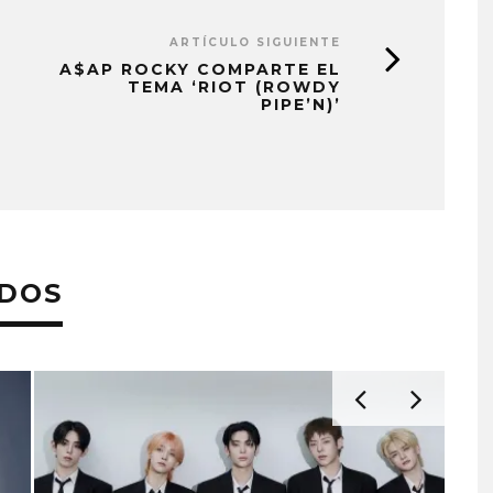
ARTÍCULO SIGUIENTE
A$AP ROCKY COMPARTE EL
TEMA ‘RIOT (ROWDY
PIPE’N)’
ADOS
EDGAR BAJO EL AGUA ABRE
GHOST 
UN NUEVO CAPÍTULO CON
GLOBA
‘CAMPO, PUERTA’
CONCIERTO
CON FUNC
6 AGOSTO, 2026