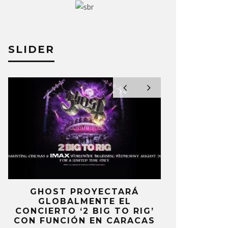
SLIDER
PROYECTARÁ
KAROL G PRESENTA
LMENTE EL
TRACKLIST DE SU ÁLBU
 ‘2 BIG TO RIG’
‘NO ME ARREPIENTO DE
IÓN EN CARACAS
SENTIR TANTO’