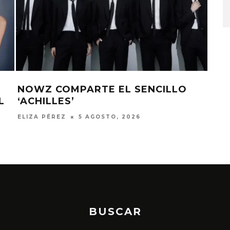
6 AG
O
RED VELVET REGRESA CON EL EP
B
‘VELVET SUMMER’
L
ELIZA PÉREZ
3 AGOSTO, 2026
E
BUSCAR