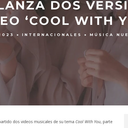
LANZA DOS VERSI
DEO ‘COOL WITH Y
2023
INTERNACIONALES
MÚSICA NU
artido dos videos musicales de su tema
Cool With You
, parte