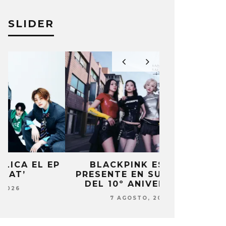
SLIDER
P
BLACKPINK ESTARÁ
DANIELA 
PRESENTE EN SU EVENTO
NUEVA ERA 
DEL 10º ANIVERSARIO
7 AG
7 AGOSTO, 2026