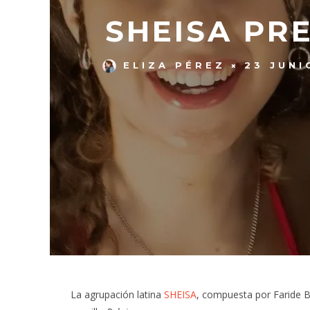
SHEISA PRE
ELIZA PÉREZ
23 JUNI
La agrupación latina
SHEISA
, compuesta por Faride B