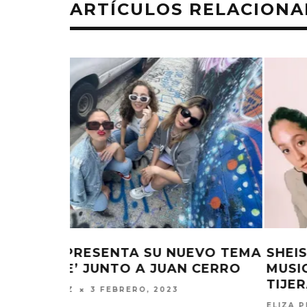
ARTÍCULOS RELACION
EVO TEMA
SHEISA PRESENTA EL VIDEO
 CERRO
MUSICAL DE ‘PIEDRA, PAPEL O
TIJERA’
ELIZA PÉREZ
8 NOVIEMBRE, 2022