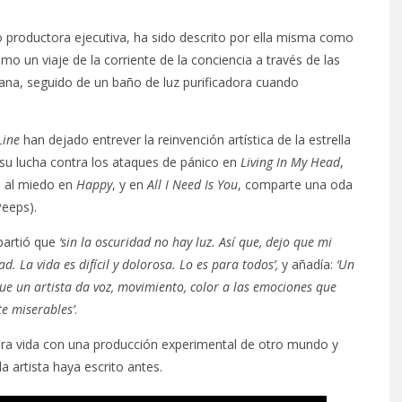
 productora ejecutiva, ha sido descrito por ella misma como
o un viaje de la corriente de la conciencia a través de las
ana, seguido de un baño de luz purificadora cuando
Line
han dejado entrever la reinvención artística de la estrella
e su lucha contra los ataques de pánico en
Living In My Head
,
e al miedo en
Happy
, y en
All I Need Is You
, comparte una oda
Peeps).
partió que
‘sin la oscuridad no hay luz. Así que, dejo que mi
. La vida es difícil y dolorosa. Lo es para todos’,
y añadía:
‘Un
que un artista da voz, movimiento, color a las emociones que
e miserables’
.
a vida con una producción experimental de otro mundo y
a artista haya escrito antes.