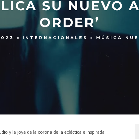
LICA SU NUEVO 
ORDER’
2023
INTERNACIONALES
MÚSICA NU
dio y la joya de la corona de la ecléctica e inspirada