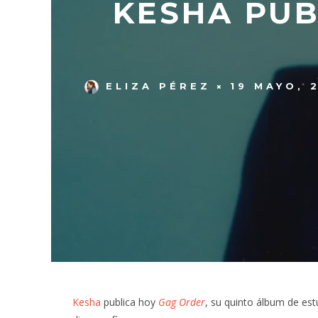
KESHA PUB
ELIZA PÉREZ
19 MAYO, 
Kesha
publica hoy
Gag Order
, su quinto álbum de estu