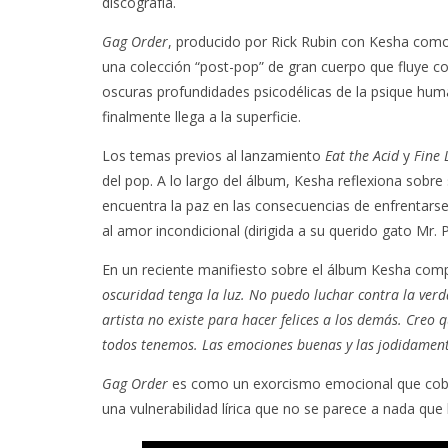
discografía.
Gag Order
, producido por Rick Rubin con Kesha como
una colección “post-pop” de gran cuerpo que fluye com
oscuras profundidades psicodélicas de la psique hum
finalmente llega a la superficie.
Los temas previos al lanzamiento
Eat the Acid
y
Fine 
del pop. A lo largo del álbum, Kesha reflexiona sobr
encuentra la paz en las consecuencias de enfrentars
al amor incondicional (dirigida a su querido gato Mr. 
En un reciente manifiesto sobre el álbum Kesha com
oscuridad tenga la luz. No puedo luchar contra la verdad
artista no existe para hacer felices a los demás. Creo 
todos tenemos. Las emociones buenas y las jodidament
Gag Order
es como un exorcismo emocional que cobr
una vulnerabilidad lírica que no se parece a nada que l