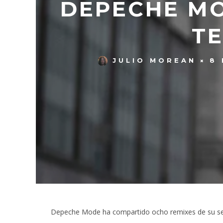
DEPECHE MO
TE
JULIO MOREAN
8 
Depeche Mode ha compartido ocho remixes de su se