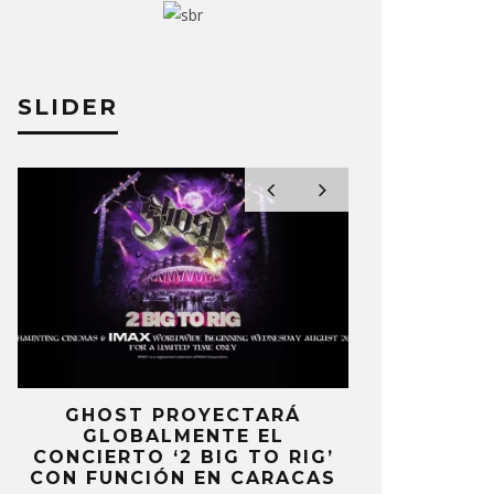
 LEG LANZA REMIX DE
DEPECHE 
AGGING TONGUE’ DE DEPECHE
12» DE ‘S
SLIDER
DE
BRANDON ZER
O MOREAN
10 JULIO, 2023
E
GHOST PROYECTARÁ
KAROL 
GLOBALMENTE EL
TRACKLIST
CONCIERTO ‘2 BIG TO RIG’
‘NO ME A
CON FUNCIÓN EN CARACAS
SENTI