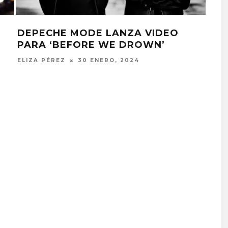
DEPECHE MODE LANZA VIDEO
WET
PARA ‘BEFORE WE DROWN’
‘W
MO
ELIZA PÉREZ
30 ENERO, 2024
JULI
EDGAR BAJO EL AGUA ABR
UN NUEVO CAPÍTULO CON
‘CAMPO, PUERTA’
6 AGOSTO, 2026