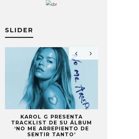
ABADOOBEE VERSIONA ‘TASTE’
BEABADOO
 SABRINA CARPENTER
HOW TOM
SLIDER
O MOREAN
24 OCTUBRE, 2024
JULIO MOREAN
A
KAROL G PRESENTA
FANS DE
A
TRACKLIST DE SU ÁLBUM
MOLESTOS 
‘NO ME ARREPIENTO DE
CELEBRA
SENTIR TANTO’
ANIV