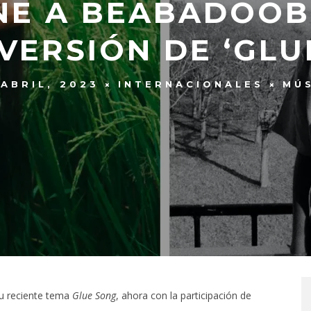
UNE A BEABADOOB
VERSIÓN DE ‘GLU
 ABRIL, 2023
INTERNACIONALES
MÚ
u reciente tema
Glue Song
, ahora con la participación de