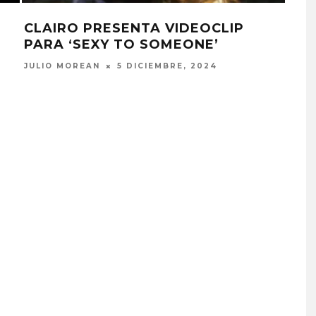
CLAIRO PRESENTA VIDEOCLIP
BE
PARA ‘SEXY TO SOMEONE’
DE
JULIO MOREAN
5 DICIEMBRE, 2024
JULI
DANIELLE PONDER ANUNCI
NUEVO ÁLBUM Y ADELANT
‘SUN AND MOON’
6 AGOSTO, 2026