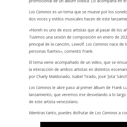
promocional de un álbum solista. Lo acompaña en el 
Los Caminos
es un tema que se mueve por los sonidos
dos voces y estilos musicales hacen de este lanzami
«Noreh es uno de esos artistas que al pasar de los 
Tuvimos una sesión de composición en enero de 2022 
principal de la canción, Lewolf.
Los Caminos
nace de l
personas fuertes», comentó Frank.
El tema viene acompañado de un video, que se encue
la interacción de ambos artistas en distintos escenar
por Charly Maldonado, Isabel Tirado, José ‘Jota’ Sá
Los Caminos
le abre paso al primer álbum de Frank L
lanzamiento, que veremos irse desvelando a lo largo
de este artista venezolano.
Mientras tanto, puedes disfrutar de
Los Caminos
a con