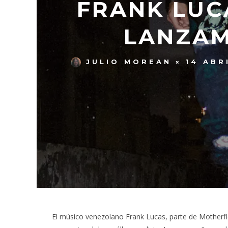
FRANK LUC
LANZAM
JULIO MOREAN
14 ABR
El músico venezolano Frank Lucas, parte de Mother