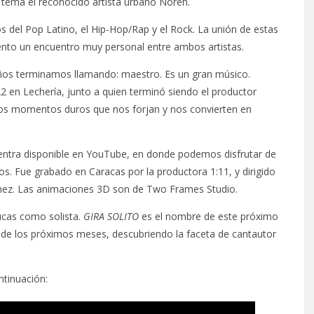
tema el reconocido artista urbano Noreh.
 del Pop Latino, el Hip-Hop/Rap y el Rock. La unión de estas
ento un encuentro muy personal entre ambos artistas.
años terminamos llamando: maestro. Es un gran músico.
en Lechería, junto a quien terminó siendo el productor
os momentos duros que nos forjan y nos convierten en
ntra disponible en YouTube, en donde podemos disfrutar de
ios. Fue grabado en Caracas por la productora 1:11, y dirigido
nchez. Las animaciones 3D son de Two Frames Studio.
ucas como solista.
GIRA SOLITO
es el nombre de este próximo
 de los próximos meses, descubriendo la faceta de cantautor
tinuación: