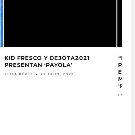
“NUESTRO TIEMPO ESTÁ
PLANIFICADO PARA LA MÚSICA»:
ENTREVISTA CON
MOTHERFLOWERS SOBRE
‘RETROFUTURISMOTROPICAL’
ESTEFANÍA MARTÍNEZ
9 JUNIO, 2022
PROYECTARÁ
KAROL G PRESENTA
LMENTE EL
TRACKLIST DE SU ÁLBUM
‘2 BIG TO RIG’
‘NO ME ARREPIENTO DE
ÓN EN CARACAS
SENTIR TANTO’