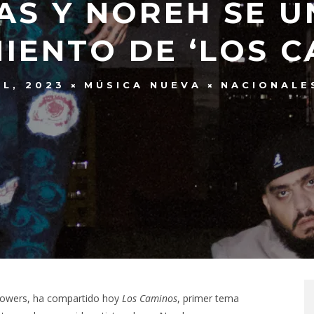
AS Y NOREH SE U
IENTO DE ‘LOS C
IL, 2023
MÚSICA NUEVA
NACIONALE
flowers, ha compartido hoy
Los Caminos
, primer tema