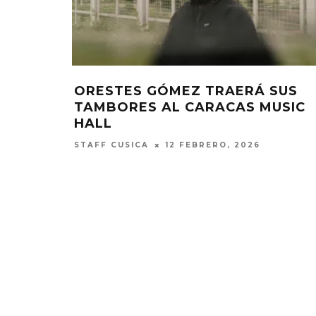
USA Y
MOTHERFLOWERS VUELVE CON ‘
 ‘ELLA’
CASITA’
ELIZA PÉREZ
22 AGOSTO, 2025
EDGAR BAJO EL AGUA ABRE
GHOST 
UN NUEVO CAPÍTULO CON
GLOBA
‘CAMPO, PUERTA’
CONCIERTO 
CON FUNCI
6 AGOSTO, 2026