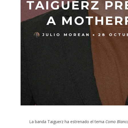
TAIGUERZ PR
A MOTHER
JULIO MOREAN
28 OCTU
La banda Taiguerz ha estrenado el tema
Como Blanc