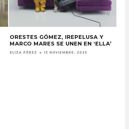
MI
LORDE COMPARTE EL SINGLE
‘HAMMER’
ELIZA PÉREZ
20 JUNIO, 2025
PROYECTARÁ
KAROL G PRESENTA
LMENTE EL
TRACKLIST DE SU ÁLBUM
‘2 BIG TO RIG’
‘NO ME ARREPIENTO DE
ÓN EN CARACAS
SENTIR TANTO’