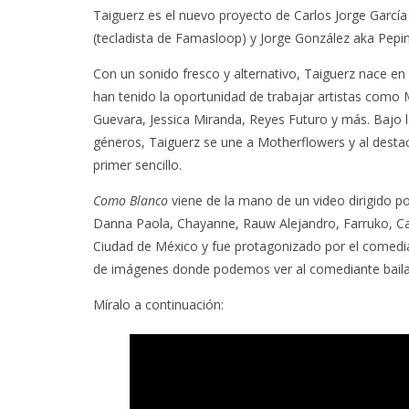
Taiguerz es el nuevo proyecto de Carlos Jorge García (
(tecladista de Famasloop) y Jorge González aka Pepi
Con un sonido fresco y alternativo, Taiguerz nace en
han tenido la oportunidad de trabajar artistas como 
Guevara, Jessica Miranda, Reyes Futuro y más. Bajo la
géneros, Taiguerz se une a Motherflowers y al desta
primer sencillo.
Como Blanco
viene de la mano de un video dirigido po
Danna Paola, Chayanne, Rauw Alejandro, Farruko, Ca
Ciudad de México y fue protagonizado por el comed
de imágenes donde podemos ver al comediante bailand
Míralo a continuación: