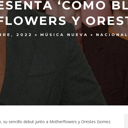
ESENTA ‘COMO B
FLOWERS Y ORES
BRE, 2022
MÚSICA NUEVA
NACIONA
o
, su sencillo debut junto a Motherflowers y Orestes Gomez.