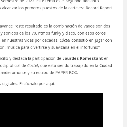
o semestre de 2022. Este tema es el segundo adelanto
ró alcanzar los primeros puestos de la cartelera Record Report
 avance: “este resultado es la combinación de varios sonidos
ay sonidos de los 70, ritmos funky y disco, con esos coros
 en nuestras vidas por décadas.
Cóctel
consistió en jugar con
ión, música para divertirse y suavizarla en el infortunio”.
illo y destaca la participación de
Lourdes Romestant
en
clip oficial de
Cóctel
, que está siendo trabajado en la Ciudad
» Bandieramonte y su equipo de PAPER BOX.
 digitales. Escúchalo por aquí: