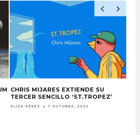
BUM
CHRIS MIJARES EXTIENDE SU
CHR
TERCER SENCILLO ‘ST.TROPEZ’
VID
MONET IN BLUE EXPLORA 
‘CÓ
ELIZA PÉREZ
7 OCTUBRE, 2022
FRAGILIDAD DEL TIEMPO
CON ‘ALONSO’
ESTE
7 AGOSTO, 2026