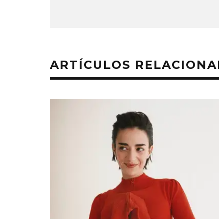
ARTÍCULOS RELACION
EDGAR BAJO
UN NUEVO 
‘CAMPO
6 AGO