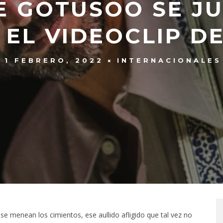
OE GOTUSOO SE J
EL VIDEOCLIP DE 
1 FEBRERO, 2022
INTERNACIONALES
se menean los cimientos, ese aullido afligido que tal vez no