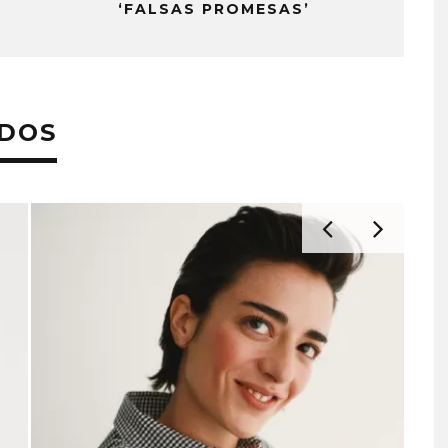
‘FALSAS PROMESAS’
ADOS
 EL AGUA ABRE
GHOST PROYECTARÁ
CAPÍTULO CON
GLOBALMENTE EL
, PUERTA’
CONCIERTO ‘2 BIG TO RIG
CON FUNCIÓN EN CARACA
STO, 2026