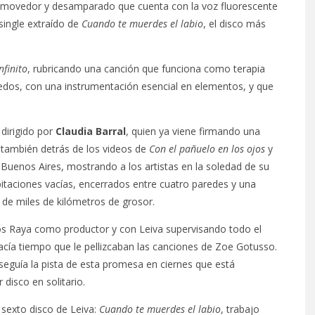
nmovedor y desamparado que cuenta con la voz fluorescente
single extraído de
Cuando te muerdes el labio
, el disco más
nfinito
, rubricando una canción que funciona como terapia
dedos, con una instrumentación esencial en elementos, y que
 dirigido por
Claudia Barral
, quien ya viene firmando una
 también detrás de los videos de
Con el pañuelo en los ojos
y
y Buenos Aires, mostrando a los artistas en la soledad de su
bitaciones vacías, encerrados entre cuatro paredes y una
de miles de kilómetros de grosor.
os Raya como productor y con Leiva supervisando todo el
acía tiempo que le pellizcaban las canciones de Zoe Gotusso.
 seguía la pista de esta promesa en ciernes que está
disco en solitario.
 sexto disco de Leiva:
Cuando te muerdes el labio
, trabajo