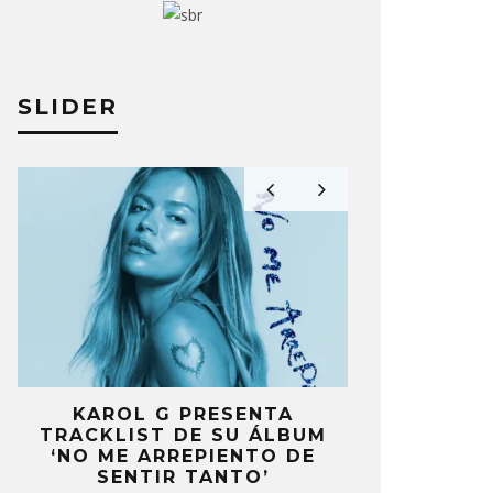
SLIDER
KAROL G PRESENTA
FANS DE
TRACKLIST DE SU ÁLBUM
MOLESTOS 
’
‘NO ME ARREPIENTO DE
CELEBRA
S
SENTIR TANTO’
ANIV