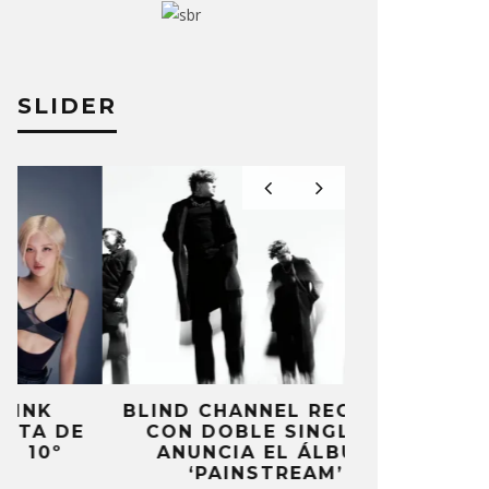
SLIDER
BLIND CHANNEL REGRESA
HAMILTO
CON DOBLE SINGLE Y
SENCILLO ‘
ANUNCIA EL ÁLBUM
W
‘PAINSTREAM’
6 AG