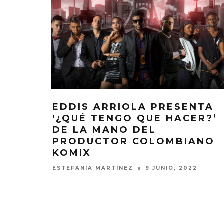
EDDIS ARRIOLA PRESENTA
‘¿QUÉ TENGO QUE HACER?’
DE LA MANO DEL
PRODUCTOR COLOMBIANO
KOMIX
ESTEFANÍA MARTÍNEZ
9 JUNIO, 2022
DANIELLE PONDER ANUNCIA
KAROL 
NUEVO ÁLBUM Y ADELANTA
TRACKLIST
‘SUN AND MOON’
‘NO ME A
SENTI
6 AGOSTO, 2026