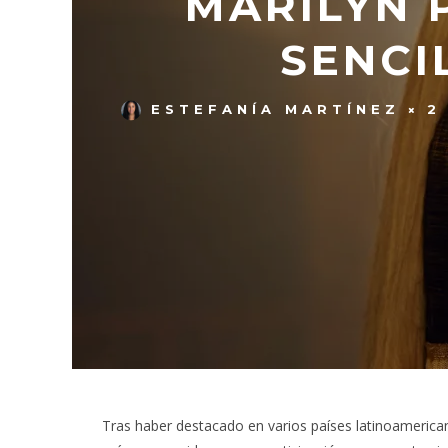
MARILYN 
SENCI
ESTEFANÍA MARTÍNEZ
2
Tras haber destacado en varios países latinoameric