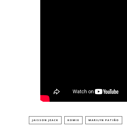
JAISSON JEACK
KOMIX
MARILYN PATIÑO