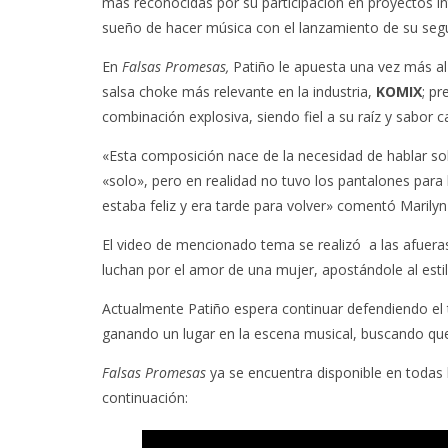
más reconocidas por su participación en proyectos in
sueño de hacer música con el lanzamiento de su seg
En
Falsas Promesas,
Patiño le apuesta una vez más al
salsa choke más relevante en la industria,
KOMIX
; p
combinación explosiva, siendo fiel a su raíz y sabor 
«Esta composición nace de la necesidad de hablar s
«solo», pero en realidad no tuvo los pantalones para
estaba feliz y era tarde para volver» comentó Marilyn
El video de mencionado tema se realizó a las afuer
luchan por el amor de una mujer, apostándole al esti
Actualmente Patiño espera continuar defendiendo el 
ganando un lugar en la escena musical, buscando que s
Falsas Promesas
ya se encuentra disponible en todas 
continuación: