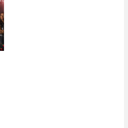
G PRESENTA
FANS DE BLACKPINK
 DE SU ÁLBUM
MOLESTOS POR FALTA DE
RREPIENTO DE
CELEBRACIÓN DEL 10º
R TANTO’
ANIVERSARIO