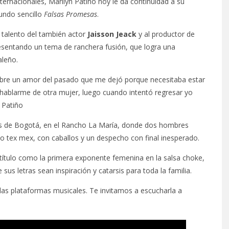
ternacionales, Marilyn Patiño hoy le da continuidad a su
undo sencillo
Falsas Promesas
.
 talento del también actor
Jaisson Jeack
y al productor de
resentando un tema de ranchera fusión, que logra una
caleño.
obre un amor del pasado que me dejó porque necesitaba estar
 hablarme de otra mujer, luego cuando intentó regresar yo
 Patiño
as de Bogotá, en el Rancho La María, donde dos hombres
lo tex mex, con caballos y un despecho con final inesperado.
título como la primera exponente femenina en la salsa choke,
us letras sean inspiración y catarsis para toda la familia.
las plataformas musicales. Te invitamos a escucharla a