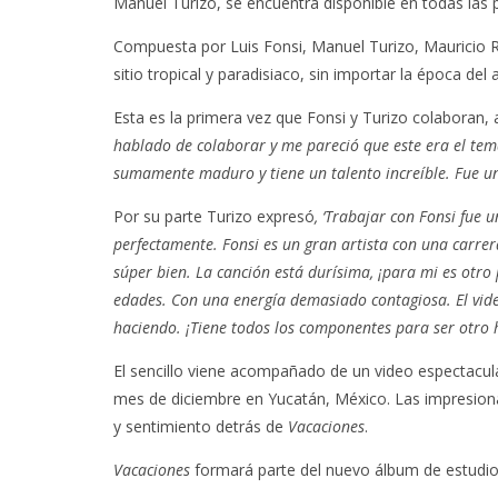
Manuel Turizo, se encuentra disponible en todas las 
Compuesta por Luis Fonsi, Manuel Turizo, Mauricio R
sitio tropical y paradisiaco, sin importar la época del 
Esta es la primera vez que Fonsi y Turizo colaboran,
hablado de colaborar y me pareció que este era el tema
sumamente maduro y tiene un talento increíble. Fue un
Por su parte Turizo expresó
, ‘Trabajar con Fonsi fue u
perfectamente. Fonsi es un gran artista con una carre
súper bien. La canción está durísima, ¡para mi es otro
edades. Con una energía demasiado contagiosa. El vi
haciendo. ¡Tiene todos los componentes para ser otro hi
El sencillo viene acompañado de un video espectacular
mes de diciembre en Yucatán, México. Las impresionan
y sentimiento detrás de
Vacaciones
.
Vacaciones
formará parte del nuevo álbum de estudio