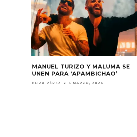
ÁTEDRA
LUIS FONSI CANTARÁ LA CANCI
ENDEJO
OFICIAL DE LA COPA CONCACAF
2025
ELIZA PÉREZ
15 ABRIL, 2025
DANIELLE PONDER ANUNCIA
KAROL 
NUEVO ÁLBUM Y ADELANTA
TRACKLIST
‘SUN AND MOON’
‘NO ME A
SENTI
6 AGOSTO, 2026