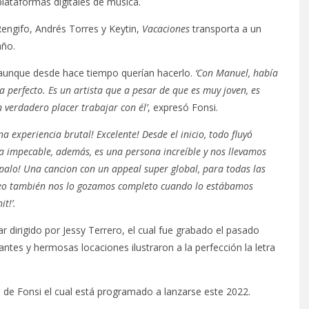
plataformas digitales de música.
engifo, Andrés Torres y Keytin,
Vacaciones
transporta a un
año.
 aunque desde hace tiempo querían hacerlo.
‘Con Manuel, había
 perfecto. Es un artista que a pesar de que es muy joven, es
 verdadero placer trabajar con él’
, expresó Fonsi.
na experiencia brutal! Excelente! Desde el inicio, todo fluyó
ra impecable, además, es una persona increíble y nos llevamos
 palo! Una cancion con un appeal super global, para todas las
deo también nos lo gozamos completo cuando lo estábamos
t!’.
 dirigido por Jessy Terrero, el cual fue grabado el pasado
tes y hermosas locaciones ilustraron a la perfección la letra
 de Fonsi el cual está programado a lanzarse este 2022.