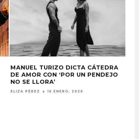
ÓN
MANUEL TURIZO LANZA SU SINGLE
‘ENHORABUENA’
ELIZA PÉREZ
13 AGOSTO, 2024
G PRESENTA
FANS DE BLACKPINK
 DE SU ÁLBUM
MOLESTOS POR FALTA DE
RREPIENTO DE
CELEBRACIÓN DEL 10º
R TANTO’
ANIVERSARIO