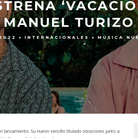
ESTRENA ‘VACACIO
MANUEL TURIZO
2022
INTERNACIONALES
MÚSICA NU
ran lanzamiento. Su nuevo sencillo titulado
Vacaciones
junto a